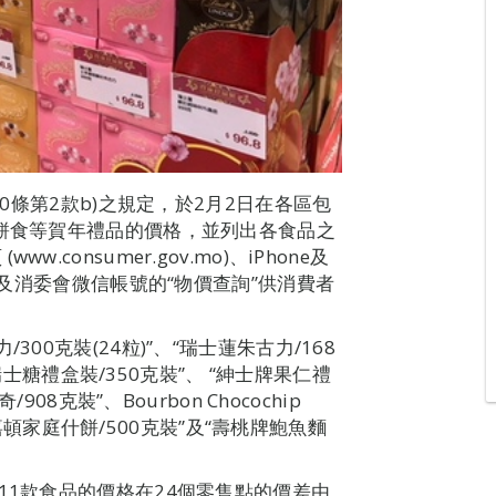
10條第2款b)之規定，於2月2日在各區包
、餅食等賀年禮品的價格，並列出各食品之
consumer.gov.mo)、iPhone及
，以及消委會微信帳號的“物價查詢”供消費者
00克裝(24粒)”、“瑞士蓮朱古力/168
“瑞士糖禮盒裝/350克裝”、 “紳士牌果仁禮
08克裝”、Bourbon Chocochip
、“嘉頓家庭什餅/500克裝”及“壽桃牌鮑魚麵
11款食品的價格在24個零售點的價差由