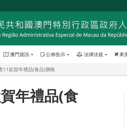
澳門資訊
公佈告示
法律法規
來
查11款賀年禮品(食品)價格
款賀年禮品(食