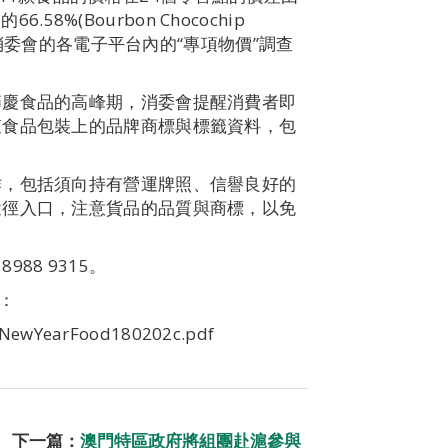
.58%(Bourbon Chocochip
參考消委會的各電子平台內的“專項物價”調查
節慶食品的高峰期，消委會提醒消費者即
查食品包裝上的品牌商標與標籤資料，包
作，包括須向持有營運牌照、信譽良好的
途徑入口，注意貨品的品質與商標，以免
88 9315。
：
/NewYearFood180202c.pdf
下一篇：
澳門特區政府將組團赴滬參與