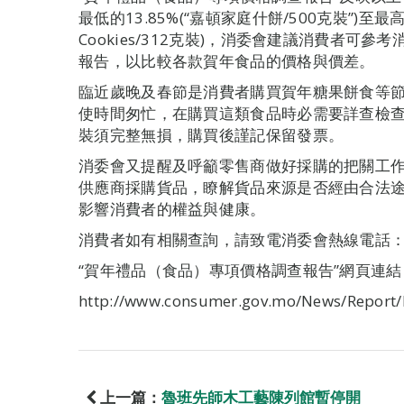
最低的13.85%(“嘉頓家庭什餅/500克裝”)至最高的66
Cookies/312克裝)，消委會建議消費者可
報告，以比較各款賀年食品的價格與價差。
臨近歲晚及春節是消費者購買賀年糖果餅食等
使時間匆忙，在購買這類食品時必需要詳查檢
裝須完整無損，購買後謹記保留發票。
消委會又提醒及呼籲零售商做好採購的把關工
供應商採購貨品，瞭解貨品來源是否經由合法
影響消費者的權益與健康。
消費者如有相關查詢，請致電消委會熱線電話：89
“賀年禮品（食品）專項價格調查報告”網頁連結
http://www.consumer.gov.mo/News/Report
上一篇：
魯班先師木工藝陳列館暫停開