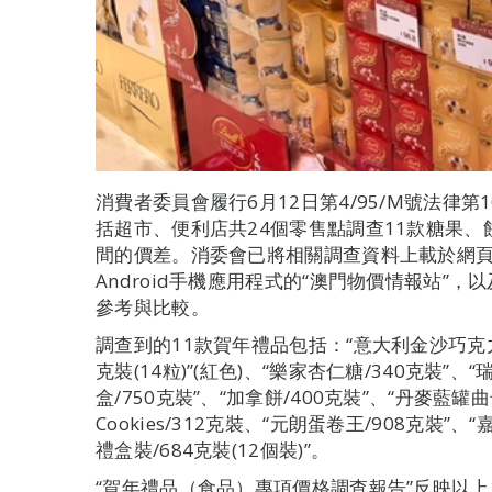
消費者委員會履行6月12日第4/95/M號法律第
括超市、便利店共24個零售點調查11款糖果
間的價差。消委會已將相關調查資料上載於網頁 (www.
Android手機應用程式的“澳門物價情報站”
參考與比較。
調查到的11款賀年禮品包括：“意大利金沙巧克力/3
克裝(14粒)”(紅色)、“樂家杏仁糖/340克裝”、
盒/750克裝”、“加拿餅/400克裝”、“丹麥藍罐曲奇/9
Cookies/312克裝、“元朗蛋卷王/908克裝”
禮盒裝/684克裝(12個裝)”。
“賀年禮品（食品）專項價格調查報告”反映以上