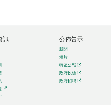
資訊
公佈告示
新聞
短片
期
特區公報
體
政府投標
訊
政府招聘
覽
字