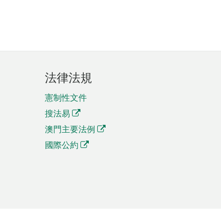
法律法規
憲制性文件
搜法易
澳門主要法例
國際公約