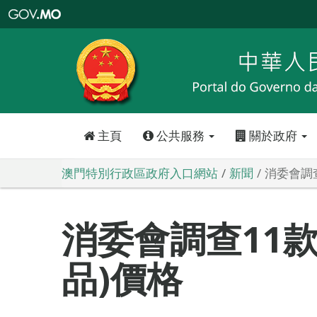
澳
門
特
別
行
政
區
政
府
入
口
網
站
主頁
公共服務
關於政府
澳門特別行政區政府入口網站
新聞
消委會調
消委會調查11
品)價格