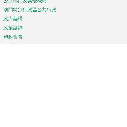
單
公共部門及其他機構
澳門特別行政區公共行政
政府架構
政策諮詢
施政報告
特別推介
澳門資訊
天氣
交通
公眾假期
文娛康體
城市資訊
澳門便覽
統計數字