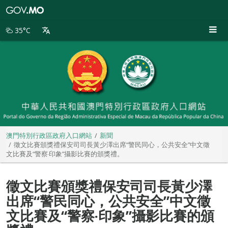
澳
門
特
35°C
別
行
政
區
政
府
入
口
網
站
澳門特別行政區政府入口網站
新聞
徵文比賽頒獎禮保安司司長黃少澤出席“警民同心，公共安全”中文徵
文比賽及“警察‧印象”攝影比賽的頒獎禮。
徵文比賽頒獎禮保安司司長黃少澤
出席“警民同心，公共安全”中文徵
文比賽及“警察‧印象”攝影比賽的頒