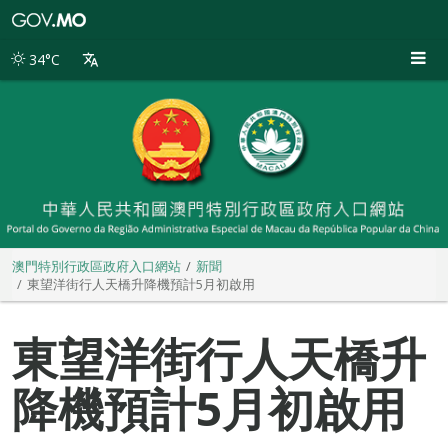
澳
門
特
34°C
別
行
政
區
政
府
入
口
網
站
澳門特別行政區政府入口網站
新聞
東望洋街行人天橋升降機預計5月初啟用
東望洋街行人天橋升
降機預計5月初啟用