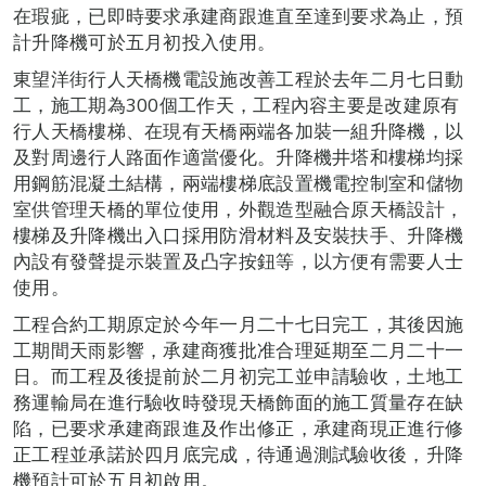
在瑕疵，已即時要求承建商跟進直至達到要求為止，預
計升降機可於五月初投入使用。
東望洋街行人天橋機電設施改善工程於去年二月七日動
工，施工期為300個工作天，工程內容主要是改建原有
行人天橋樓梯、在現有天橋兩端各加裝一組升降機，以
及對周邊行人路面作適當優化。升降機井塔和樓梯均採
用鋼筋混凝土結構，兩端樓梯底設置機電控制室和儲物
室供管理天橋的單位使用，外觀造型融合原天橋設計，
樓梯及升降機出入口採用防滑材料及安裝扶手、升降機
內設有發聲提示裝置及凸字按鈕等，以方便有需要人士
使用。
工程合約工期原定於今年一月二十七日完工，其後因施
工期間天雨影響，承建商獲批准合理延期至二月二十一
日。而工程及後提前於二月初完工並申請驗收，土地工
務運輸局在進行驗收時發現天橋飾面的施工質量存在缺
陷，已要求承建商跟進及作出修正，承建商現正進行修
正工程並承諾於四月底完成，待通過測試驗收後，升降
機預計可於五月初啟用。