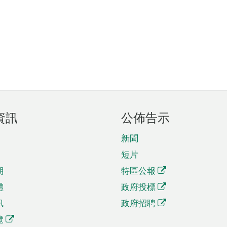
資訊
公佈告示
新聞
短片
期
特區公報
體
政府投標
訊
政府招聘
覽