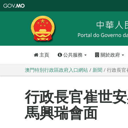
澳
門
特
別
行
政
區
政
府
入
口
網
站
主頁
公共服務
關於政府
澳門特別行政區政府入口網站
新聞
行政長官
行政長官崔世安
馬興瑞會面