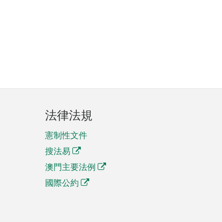
法律法規
憲制性文件
搜法易
澳門主要法例
國際公約