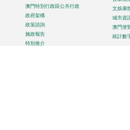
澳門特別行政區公共行政
文娛康
政府架構
城市資
政策諮詢
澳門便
施政報告
統計數
特別推介
來澳旅遊
商務
計劃行程
貿易投
觀光
澳門經
娛樂消閒
中小企
購物
市場資
節日盛事
知識產
網
網
頁