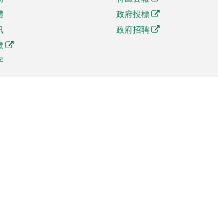
體
政府投標
訊
政府招聘
覽
字
及貿易
相關連結
資
手機應用程式目錄
貿會展
社交媒體目錄
商機和服務
專題網站目錄
訊
RSS訂閱目錄
權
表格下載