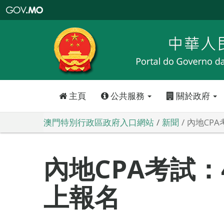
澳
門
特
別
行
政
區
政
府
入
口
網
站
主頁
公共服務
關於政府
澳門特別行政區政府入口網站
新聞
內地CP
內地CPA考試：
上報名