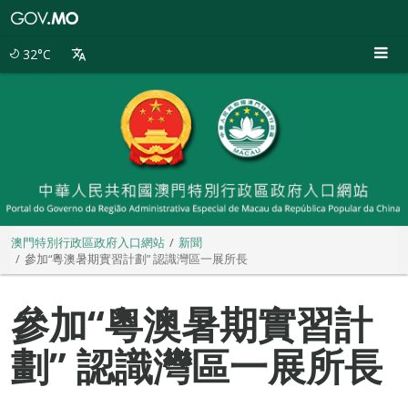
澳
門
特
32°C
別
行
政
區
政
府
入
口
網
站
澳門特別行政區政府入口網站
新聞
參加“粵澳暑期實習計劃” 認識灣區一展所長
參加“粵澳暑期實習計
劃” 認識灣區一展所長