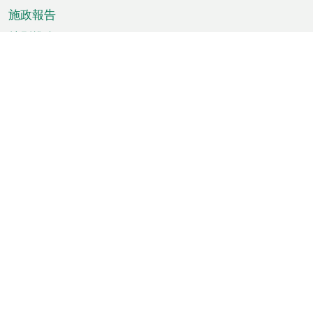
施政報告
特別推介
澳門資訊
天氣
交通
公眾假期
文娛康體
城市資訊
澳門便覽
統計數字
公佈告示
新聞