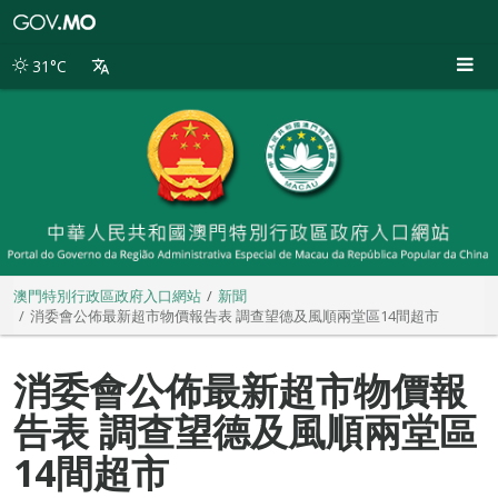
澳
門
特
31°C
別
行
政
區
政
府
入
口
網
站
澳門特別行政區政府入口網站
新聞
消委會公佈最新超市物價報告表 調查望德及風順兩堂區14間超市
消委會公佈最新超市物價報
告表 調查望德及風順兩堂區
14間超市