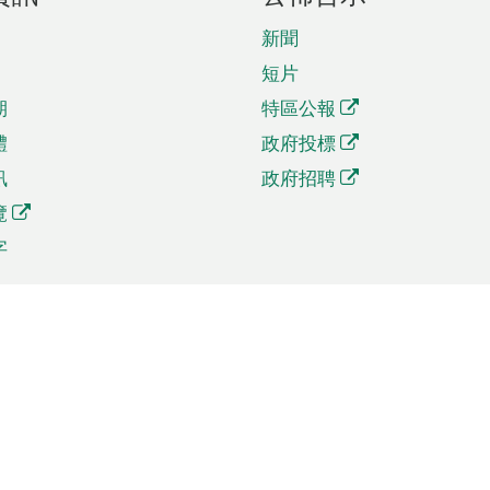
新聞
短片
期
特區公報
體
政府投標
訊
政府招聘
覽
字
及貿易
相關連結
資
手機應用程式目錄
貿會展
社交媒體目錄
商機和服務
專題網站目錄
訊
RSS訂閱目錄