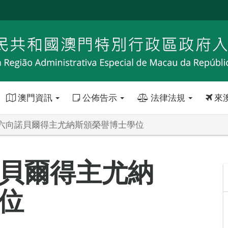
澳門資訊
公佈告示
法律法規
來
六向諾貝爾得主尤納斯頒榮譽博士學位
貝爾得主尤納
位