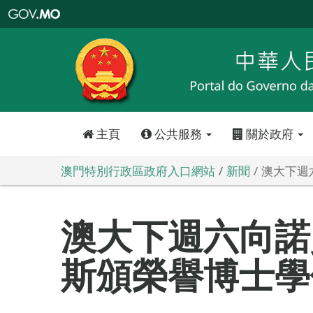
澳
門
特
別
行
政
區
政
府
入
口
網
站
主頁
公共服務
關於政府
澳門特別行政區政府入口網站
新聞
澳大下週
澳大下週六向諾
斯頒榮譽博士學