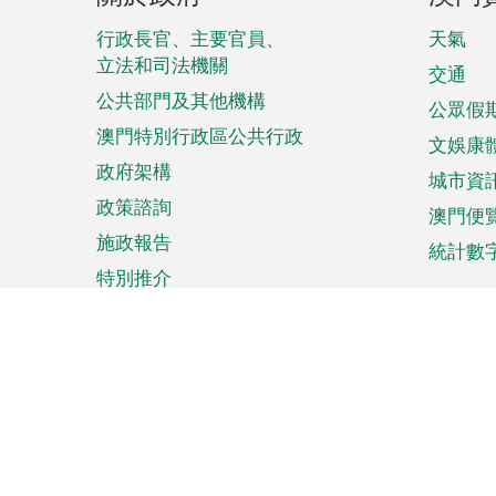
腳
菜
行政長官、主要官員、
天氣
立法和司法機關
單
交通
公共部門及其他機構
公眾假
澳門特別行政區公共行政
文娛康
政府架構
城市資
政策諮詢
澳門便
施政報告
統計數
特別推介
來澳旅遊
商務
計劃行程
貿易投
觀光
澳門經
娛樂消閒
中小企
購物
市場資