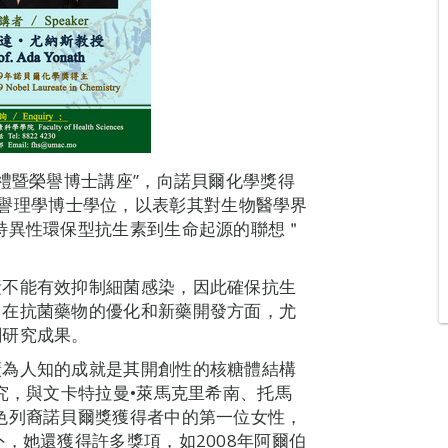
禮暨榮譽博士講座”，向諾貝爾化學獎得
）頒授榮譽理學博士學位，以表彰其對生物醫學界
特異性環保型抗生素到生命起源的聯想＂
素不能有效抑制細菌感染，因此確保抗生
。在抗菌藥物的優化和新藥開發方面，尤
關研究成果。
廣為人知的成就是其開創性的核糖體結構
究，與文卡特拉曼•萊馬克里希南、托馬
色列裔諾貝爾獎獲得者中的第一位女性，
，她還獲得許多獎項，如2008年阿爾伯