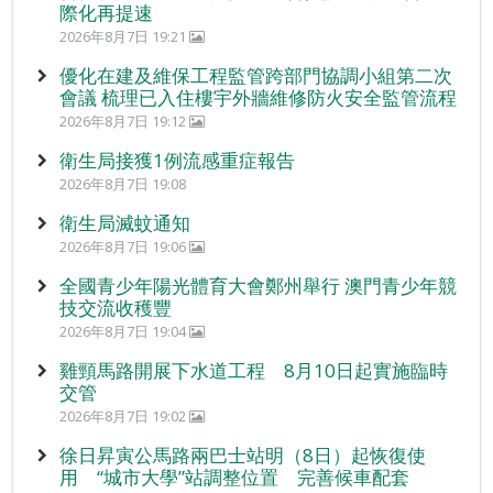
際化再提速
2026年8月7日 19:21
優化在建及維保工程監管跨部門協調小組第二次
會議 梳理已入住樓宇外牆維修防火安全監管流程
2026年8月7日 19:12
衛生局接獲1例流感重症報告
2026年8月7日 19:08
衛生局滅蚊通知
2026年8月7日 19:06
全國青少年陽光體育大會鄭州舉行 澳門青少年競
技交流收穫豐
2026年8月7日 19:04
雞頸馬路開展下水道工程 8月10日起實施臨時
交管
2026年8月7日 19:02
徐日昇寅公馬路兩巴士站明（8日）起恢復使
用 “城市大學”站調整位置 完善候車配套