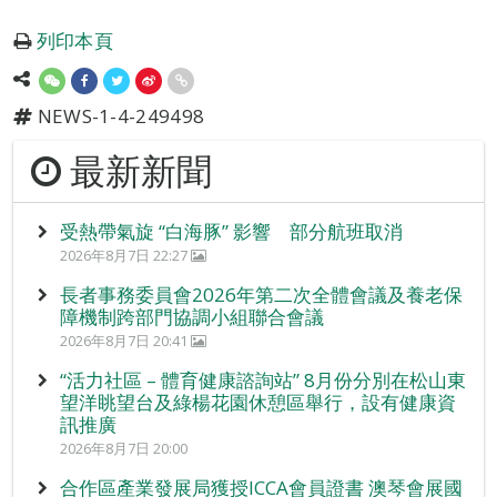
列印本頁
NEWS-1-4-249498
最新新聞
受熱帶氣旋 “白海豚” 影響 部分航班取消
2026年8月7日 22:27
長者事務委員會2026年第二次全體會議及養老保
障機制跨部門協調小組聯合會議
2026年8月7日 20:41
“活力社區 – 體育健康諮詢站” 8月份分別在松山東
望洋眺望台及綠楊花園休憩區舉行，設有健康資
訊推廣
2026年8月7日 20:00
合作區產業發展局獲授ICCA會員證書 澳琴會展國