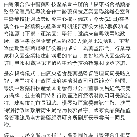
由粵澳合作中醫藥科技產業園主辦的「廣東省食品藥品
監督管理局駐粵澳合作中醫藥科技產業園聯絡辦公室和
中醫藥技術與政策研究中心揭牌儀式」今天(25日)在粵
澳合作中醫藥科技產業園科研總部辦公大樓2樓多功能
會議廳（下稱：產業園）舉行，邀請來自粵澳兩地政
府、審評專家與企業代表約200人參與此次活動。主辦
單位期望藉著聯絡辦公室的成立，為藥監部門、行業專
家和入園企業搭建起溝通的平台，更好地為入園企業在
註冊申報和審評認證過程中給予技術指導和政策諮詢。
是次揭牌儀式，由廣東省食品藥品監督管理局局長駱文
智，澳門特別行政區政府經濟財政司司長辦公室顧問、
粵澳中醫藥科技產業園開發有限公司董事長呂紅代表雙
方揭牌，並由澳門特別行政區政府經濟財政司司長梁維
特、珠海市副市長閻武、橫琴新區黨委書記牛敬、澳門
特別行政區政府衛生局副局長郭昌宇、國家食品藥品監
督管理總局南方醫藥經濟研究所副所長宗雲崗一同見
證。
儀式上，駱文智局長指出，產業園作為《粵澳合作框架