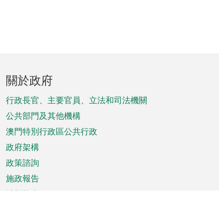
頁
關於政府
腳
菜
行政長官、主要官員、立法和司法機關
單
公共部門及其他機構
澳門特別行政區公共行政
政府架構
政策諮詢
施政報告
特別推介