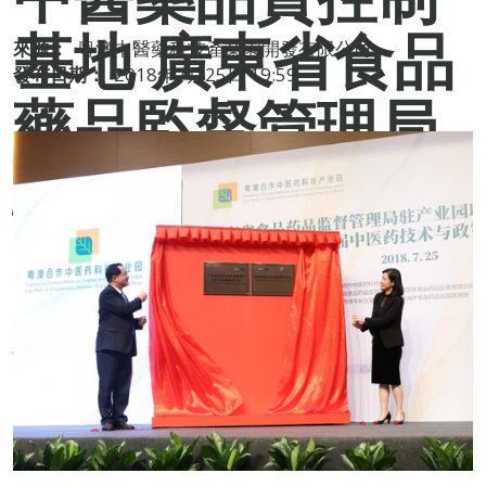
基地 廣東省食品
來源：
粵澳中醫藥科技產業園開發有限公司
發布日期：
2018年7月25日 19:59
藥品監督管理局
駐粵澳合作中醫
藥科技產業園聯
絡辦公室揭牌