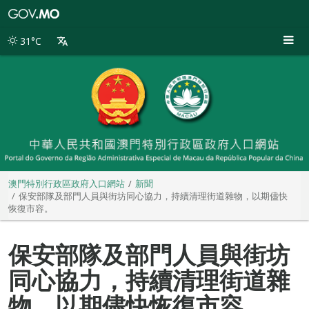
澳
門
特
31°C
別
行
政
區
政
府
入
口
網
站
澳門特別行政區政府入口網站
新聞
保安部隊及部門人員與街坊同心協力，持續清理街道雜物，以期儘快
恢復市容。
保安部隊及部門人員與街坊
同心協力，持續清理街道雜
物，以期儘快恢復市容。