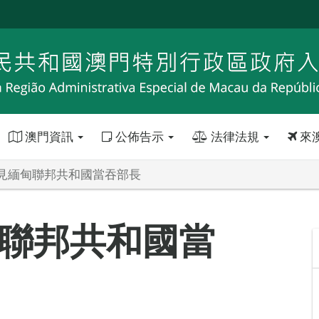
澳門資訊
公佈告示
法律法規
來
見緬甸聯邦共和國當吞部長
聯邦共和國當