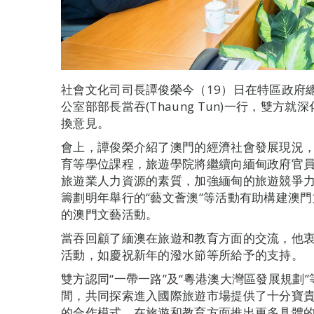
社會文化司司長譚俊榮今（19）日在特區政府
公室部部長當吞(Thaung Tun)一行，雙
換意見。
會上，譚俊榮介紹了澳門的經濟社會發展現況
育等學位課程，旅遊學院將繼續向緬甸政府官
旅遊業人力資源的素質，加強緬甸的旅遊競爭力
籌劃明年舉行的“藝文薈澳”等活動有助構建澳
的澳門文藝活動。
當吞回顧了緬澳在旅遊和教育方面的交流，他
活動，如慶祝新年的潑水節等所給予的支持。
雙方認同“一帶一路”及“粵港澳大灣區發展規劃
間，共同探索進入國際旅遊市場提供了十分寶
的合作模式，在旅遊和教育方面推出更多具體