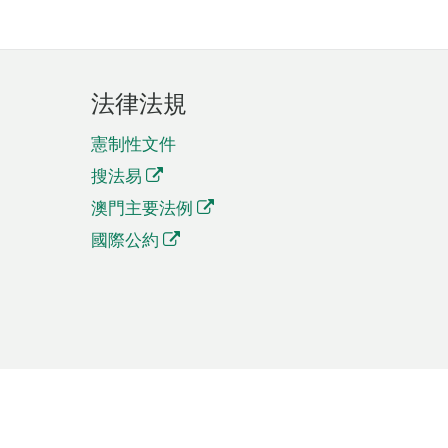
法律法規
憲制性文件
搜法易
澳門主要法例
國際公約