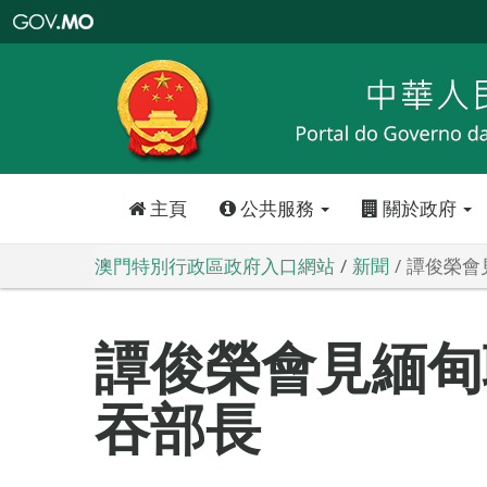
澳
門
特
別
行
政
區
政
府
入
口
網
站
主頁
公共服務
關於政府
澳門特別行政區政府入口網站
新聞
譚俊榮會
譚俊榮會見緬甸
吞部長