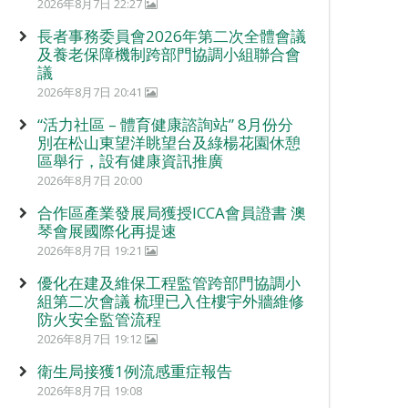
2026年8月7日 22:27
長者事務委員會2026年第二次全體會議
及養老保障機制跨部門協調小組聯合會
議
2026年8月7日 20:41
“活力社區 – 體育健康諮詢站” 8月份分
別在松山東望洋眺望台及綠楊花園休憩
區舉行，設有健康資訊推廣
2026年8月7日 20:00
合作區產業發展局獲授ICCA會員證書 澳
琴會展國際化再提速
2026年8月7日 19:21
優化在建及維保工程監管跨部門協調小
組第二次會議 梳理已入住樓宇外牆維修
防火安全監管流程
2026年8月7日 19:12
衛生局接獲1例流感重症報告
2026年8月7日 19:08