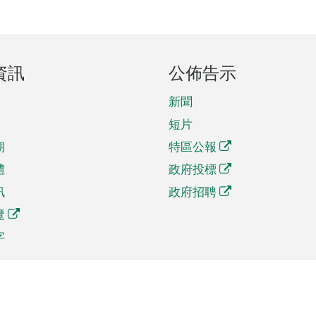
資訊
公佈告示
新聞
短片
期
特區公報
體
政府投標
訊
政府招聘
覽
字
及貿易
相關連結