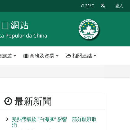
29°C
登入
澳旅遊
商務及貿易
相關連結
最新新聞
受熱帶氣旋 “白海豚” 影響 部分航班取
消