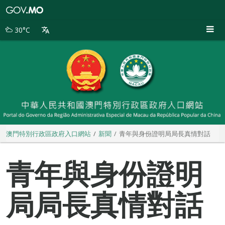
澳
門
特
30°C
別
行
政
區
政
府
入
口
網
站
澳門特別行政區政府入口網站
新聞
青年與身份證明局局長真情對話
青年與身份證明
局局長真情對話