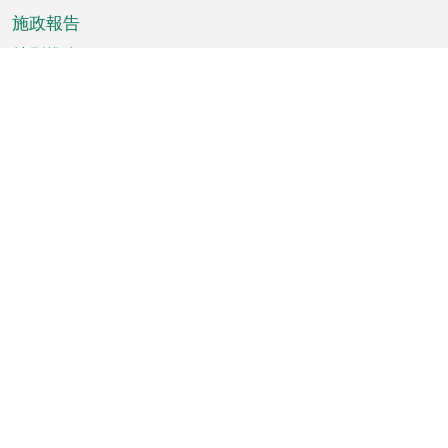
施政報告
特別推介
澳門資訊
天氣
交通
公眾假期
文娛康體
城市資訊
澳門便覽
統計數字
公佈告示
新聞