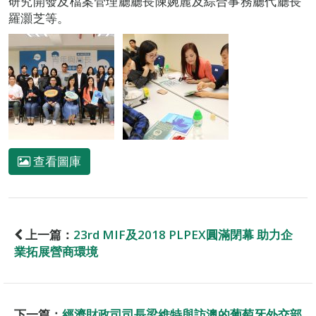
研究開發及檔案管理廳廳長陳婉麗及綜合事務廳代廳長
羅灝芝等。
查看圖庫
上一篇：
23rd MIF及2018 PLPEX圓滿閉幕 助力企
業拓展營商環境
下一篇：
經濟財政司司長梁維特與訪澳的葡萄牙外交部