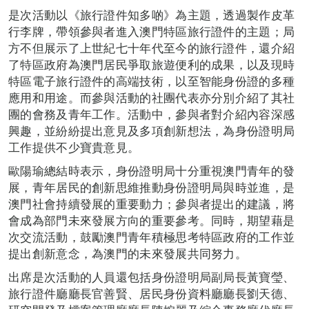
是次活動以《旅行證件知多啲》為主題，透過製作皮革
行李牌，帶領參與者進入澳門特區旅行證件的主題；局
方不但展示了上世紀七十年代至今的旅行證件，還介紹
了特區政府為澳門居民爭取旅遊便利的成果，以及現時
特區電子旅行證件的高端技術，以至智能身份證的多種
應用和用途。而參與活動的社團代表亦分別介紹了其社
團的會務及青年工作。活動中，參與者對介紹內容深感
興趣，並紛紛提出意見及多項創新想法，為身份證明局
工作提供不少寶貴意見。
歐陽瑜總結時表示，身份證明局十分重視澳門青年的發
展，青年居民的創新思維推動身份證明局與時並進，是
澳門社會持續發展的重要動力；參與者提出的建議，將
會成為部門未來發展方向的重要參考。同時，期望藉是
次交流活動，鼓勵澳門青年積極思考特區政府的工作並
提出創新意念，為澳門的未來發展共同努力。
出席是次活動的人員還包括身份證明局副局長黃寶瑩、
旅行證件廳廳長官善賢、居民身份資料廳廳長劉天德、