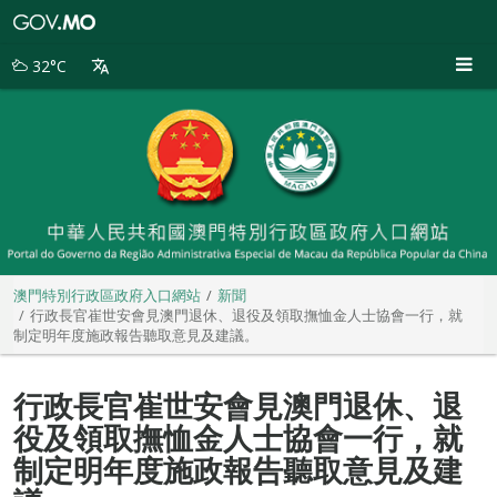
澳
門
特
32°C
別
行
政
區
政
府
入
口
網
站
澳門特別行政區政府入口網站
新聞
行政長官崔世安會見澳門退休、退役及領取撫恤金人士協會一行，就
制定明年度施政報告聽取意見及建議。
行政長官崔世安會見澳門退休、退
役及領取撫恤金人士協會一行，就
制定明年度施政報告聽取意見及建