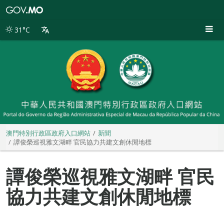
澳
門
特
31°C
別
行
政
區
政
府
入
口
網
站
澳門特別行政區政府入口網站
新聞
譚俊榮巡視雅文湖畔 官民協力共建文創休閒地標
譚俊榮巡視雅文湖畔 官民
協力共建文創休閒地標