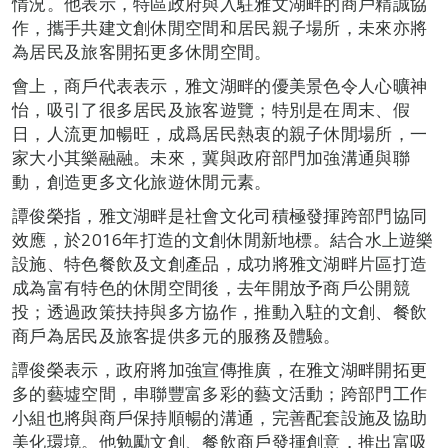
情況。他表示，特區政府與入駐雅文湖畔的商戶精誠協
作，攜手共建文創休閒空間和居民親子場所，未來亦將
為居民及旅客開拓更多休閒空間。
會上，商戶代表表示，雅文湖畔的優美景色令人心曠神
怡，吸引了很多居民及旅客遊覽；特別是在周末、假
日，人流更加暢旺，成爲居民熱衷的親子休閒場所，一
家大小其樂融融。未來，冀與政府部門加強溝通與聯
動，創造更多文化旅遊休閒元素。
譚俊榮指，雅文湖畔是社會文化司積極發揮跨部門協同
效應，於2016年打造的文創休閒新地標。結合水上遊樂
設施、特色餐飲及文創產品，成功將雅文湖畔片區打造
成為富有特色的休閒空間後，去年開放予商戶公開競
投；透過政策扶持與多方協作，推動入駐的文創、餐飲
商戶為居民及旅客提供多元的服務及體驗。
譚俊榮表示，政府將加強宣傳推廣，在雅文湖畔開拓更
多的藝墟空間，串聯豐富多彩的藝文活動；跨部門工作
小組也將與商戶保持順暢的溝通，完善配套設施及協助
美化環境。他勉勵文創、餐飲商戶發揮創意，推出富吸