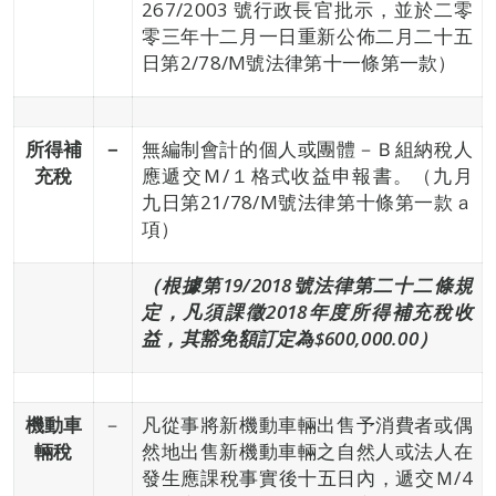
267/2003 號行政長官批示，並於二零
零三年十二月一日重新公佈二月二十五
日第2/78/M號法律第十一條第一款）
所得補
－
無編制會計的個人或團體－Ｂ組納稅人
充稅
應遞交Ｍ/１格式收益申報書。（九月
九日第21/78/M號法律第十條第一款ａ
項）
（根據第
19
/2018
號法律第二十二條規
定，
凡須課徵2018年度所得補充稅收
益，其豁免額訂定為$600,000.00）
機動車
－
凡從事將新機動車輛出售予消費者或偶
輛稅
然地出售新機動車輛之自然人或法人在
發生應課稅事實後十五日內，遞交Ｍ/4