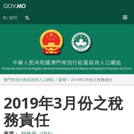
澳
門
特
30°C
別
行
政
區
政
府
入
口
網
站
澳門特別行政區政府入口網站
新聞
2019年3月份之稅務責任
2019年3月份之稅
務責任
來源：
財政局（DSF）