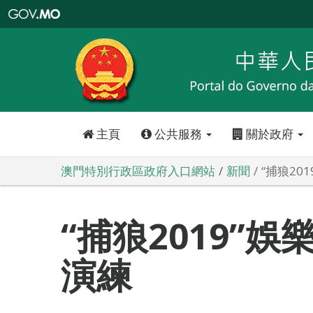
澳
門
特
別
行
政
區
政
府
入
口
網
站
主頁
公共服務
關於政府
澳門特別行政區政府入口網站
新聞
“捕狼20
“捕狼2019”
演練