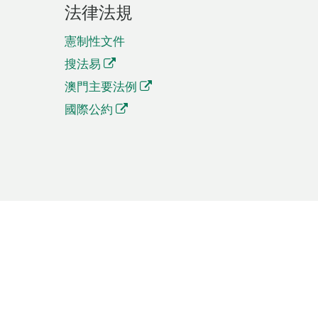
法律法規
憲制性文件
搜法易
澳門主要法例
國際公約