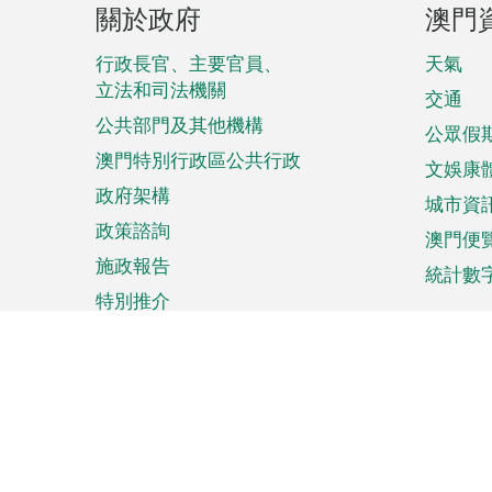
關於政府
澳門
腳
菜
行政長官、主要官員、
天氣
立法和司法機關
單
交通
公共部門及其他機構
公眾假
澳門特別行政區公共行政
文娛康
政府架構
城市資
政策諮詢
澳門便
施政報告
統計數
特別推介
來澳旅遊
商務
計劃行程
貿易投
觀光
澳門經
娛樂消閒
中小企