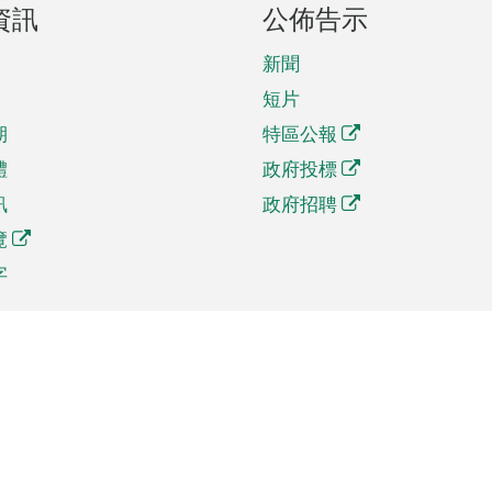
資訊
公佈告示
新聞
短片
期
特區公報
體
政府投標
訊
政府招聘
覽
字
及貿易
相關連結
資
手機應用程式目錄
貿會展
社交媒體目錄
商機和服務
專題網站目錄