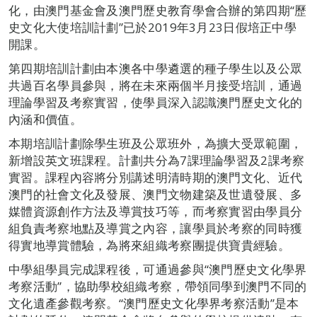
化，由澳門基金會及澳門歷史教育學會合辦的第四期“歷
史文化大使培訓計劃”已於2019年3月23日假培正中學
開課。
第四期培訓計劃由本澳各中學遴選的種子學生以及公眾
共過百名學員參與，將在未來兩個半月接受培訓，通過
理論學習及考察實習，使學員深入認識澳門歷史文化的
內涵和價值。
本期培訓計劃除學生班及公眾班外，為擴大受眾範圍，
新增設英文班課程。計劃共分為7課理論學習及2課考察
實習。課程內容將分別講述明清時期的澳門文化、近代
澳門的社會文化及發展、澳門文物建築及世遺發展、多
媒體資源創作方法及導賞技巧等，而考察實習由學員分
組負責考察地點及導賞之內容，讓學員於考察的同時獲
得實地導賞體驗，為將來組織考察團提供寶貴經驗。
中學組學員完成課程後，可通過參與“澳門歷史文化學界
考察活動”，協助學校組織考察，帶領同學到澳門不同的
文化遺產參觀考察。“澳門歷史文化學界考察活動”是本