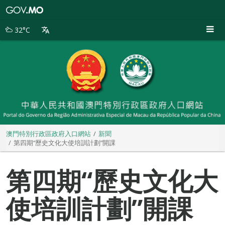
澳
門
特
32°C
別
行
政
區
政
府
入
口
網
站
澳門特別行政區政府入口網站
新聞
第四期“歷史文化大使培訓計劃”開課
第四期“歷史文化大
使培訓計劃”開課