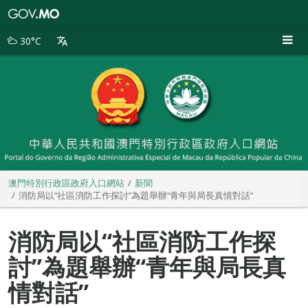
澳
門
特
30°C
別
行
政
區
政
府
入
口
網
站
澳門特別行政區政府入口網站
新聞
消防局以“社區消防工作探討”為題舉辦“青年與局長真情對話”
消防局以“社區消防工作探
討”為題舉辦“青年與局長真
情對話”