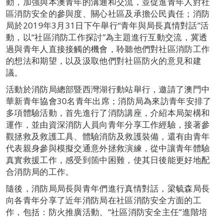
動，加強與本澳青年的溝通和交流，並促進青年人對社
區消防安全的參與度、關心社區及承擔公民責任；消防
局於2019年3月31日下午舉行“青年與局長真情對話”活
動，以“社區消防工作探討”為主題進行互動交流，冀透
過與青年人直接接觸的機會，聆聽他們對社區消防工作
的想法和期望，以及汲取他們對社區防火的意見和建
議。
活動於消防局總部暨西灣湖行動站舉行，邀請了澳門中
華新青年協會30名青年出席；消防局為來訪青年安排了
多項體驗活動，首先進行了消防講座，介紹本局架構和
運作，並由資深消防人員向青年分享工作經驗，接著參
觀拯救及救護工具、體驗消防及救護裝備，還有由青年
代表親身參與模擬交通意外拯救演練，從中讓青年體驗
真實救援工作，感受到箇中困難，使其日後能更好地配
合消防局的工作。
隨後，消防局局長與青年們進行真情對話，梁毓森局長
向各青年分享了近年消防局在社區消防安全方面的工
作，包括：防火推廣活動、“社區消防安全主任”進階培