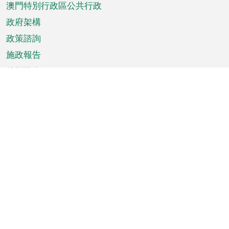
澳門特別行政區公共行政
政府架構
政策諮詢
施政報告
特別推介
澳門資訊
天氣
交通
公眾假期
文娛康體
城市資訊
澳門便覽
統計數字