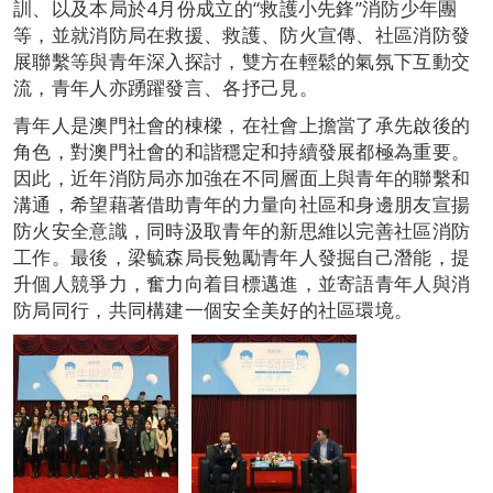
訓、以及本局於4月份成立的“救護小先鋒”消防少年團
等，並就消防局在救援、救護、防火宣傳、社區消防發
展聯繫等與青年深入探討，雙方在輕鬆的氣氛下互動交
流，青年人亦踴躍發言、各抒己見。
青年人是澳門社會的棟樑，在社會上擔當了承先啟後的
角色，對澳門社會的和諧穩定和持續發展都極為重要。
因此，近年消防局亦加強在不同層面上與青年的聯繫和
溝通，希望藉著借助青年的力量向社區和身邊朋友宣揚
防火安全意識，同時汲取青年的新思維以完善社區消防
工作。最後，梁毓森局長勉勵青年人發掘自己潛能，提
升個人競爭力，奮力向着目標邁進，並寄語青年人與消
防局同行，共同構建一個安全美好的社區環境。