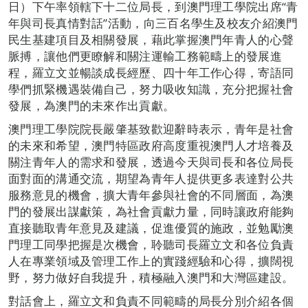
日）下午率領轄下十二位局長，到澳門理工學院出席“青
年與司長真情對話”活動，向三百名學生及校友介紹澳門
民生基建項目及相關發展，藉此掌握澳門年青人的心聲
脈搏，讓他們更瞭解和關注運輸工務範疇上的發展進
程，羅立文並暢談成長經歷、四十年工作心得，寄語同
學們抓緊機遇裝備自己，努力吸收知識，充分把握社會
發展，為澳門的未來作出貢獻。
澳門理工學院院長嚴肇基致歡迎辭時表示，青年是社會
的未來和希望，澳門特區政府高度重視澳門人才培養及
關注青年人的需求和發展，透過今天與司長和各位局長
面對面的溝通交流，期望為青年人提供更多表達對公共
服務意見的機會，擴大青年參與社會的不同層面，為澳
門的發展出謀獻策，為社會貢獻力量，同時讓政府能夠
直接聽取青年意見及建議，促進優質的施政，並勉勵澳
門理工同學把握是次機會，聆聽司長羅立文和各位負責
人在專業領域及管理工作上的實踐經驗和心得，擴闊視
野，努力做好自我提升，積極融入澳門和大灣區建設。
對話會上，羅立文和負責不同範疇的局長分別介紹各個