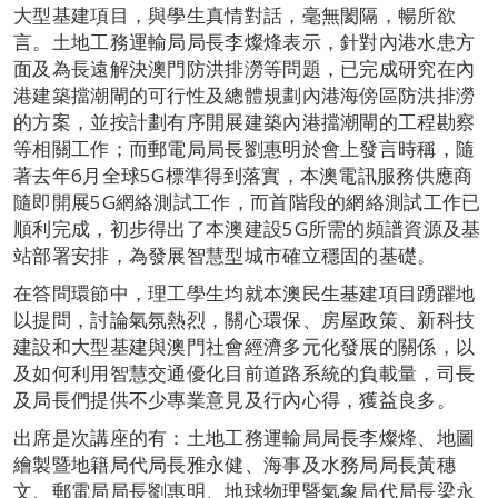
大型基建項目，與學生真情對話，毫無閡隔，暢所欲
言。土地工務運輸局局長李燦烽表示，針對內港水患方
面及為長遠解決澳門防洪排澇等問題，已完成研究在內
港建築擋潮閘的可行性及總體規劃內港海傍區防洪排澇
的方案，並按計劃有序開展建築內港擋潮閘的工程勘察
等相關工作；而郵電局局長劉惠明於會上發言時稱，隨
著去年6月全球5G標準得到落實，本澳電訊服務供應商
隨即開展5G網絡測試工作，而首階段的網絡測試工作已
順利完成，初步得出了本澳建設5G所需的頻譜資源及基
站部署安排，為發展智慧型城市確立穩固的基礎。
在答問環節中，理工學生均就本澳民生基建項目踴躍地
以提問，討論氣氛熱烈，關心環保、房屋政策、新科技
建設和大型基建與澳門社會經濟多元化發展的關係，以
及如何利用智慧交通優化目前道路系統的負載量，司長
及局長們提供不少專業意見及行內心得，獲益良多。
出席是次講座的有：土地工務運輸局局長李燦烽、地圖
繪製暨地籍局代局長雅永健、海事及水務局局長黃穗
文、郵電局局長劉惠明、地球物理暨氣象局代局長梁永