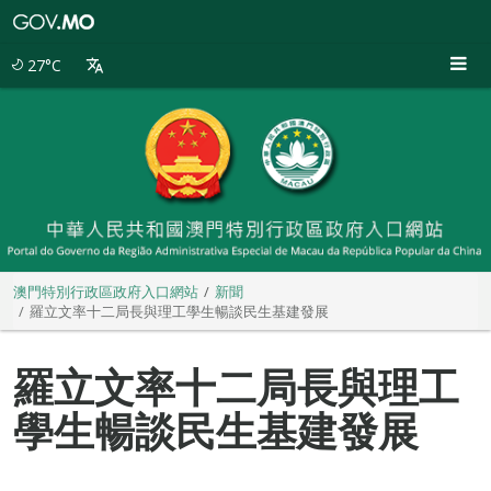
澳
門
特
27°C
別
行
政
區
政
府
入
口
網
站
澳門特別行政區政府入口網站
新聞
羅立文率十二局長與理工學生暢談民生基建發展
羅立文率十二局長與理工
學生暢談民生基建發展