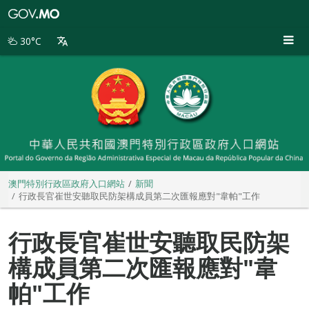
澳
門
特
30°C
別
行
政
區
政
府
入
口
網
站
澳門特別行政區政府入口網站
新聞
行政長官崔世安聽取民防架構成員第二次匯報應對"韋帕"工作
行政長官崔世安聽取民防架
構成員第二次匯報應對"韋
帕"工作