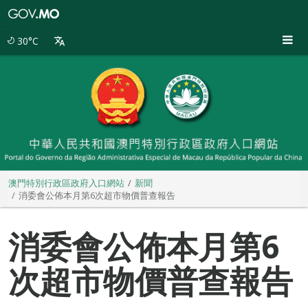
澳
門
特
30°C
別
行
政
區
政
府
入
口
網
站
澳門特別行政區政府入口網站
新聞
消委會公佈本月第6次超市物價普查報告
消委會公佈本月第6
次超市物價普查報告