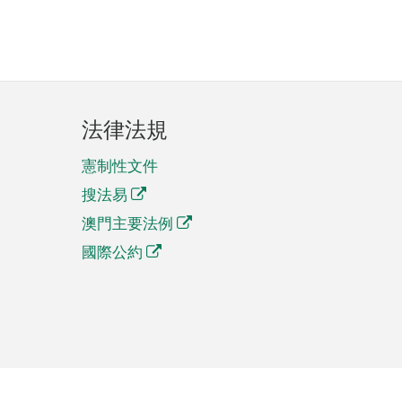
法律法規
憲制性文件
搜法易
澳門主要法例
國際公約