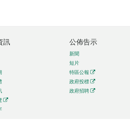
資訊
公佈告示
新聞
短片
期
特區公報
體
政府投標
訊
政府招聘
覽
字