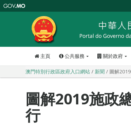
澳
門
特
別
行
政
區
政
府
入
口
網
站
主頁
公共服務
關於政府
澳門特別行政區政府入口網站
新聞
圖解201
圖解2019施政總
行