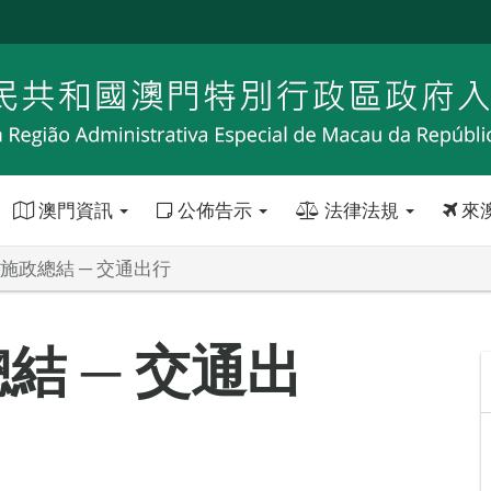
澳門資訊
公佈告示
法律法規
來
9施政總結 ─ 交通出行
結 ─ 交通出