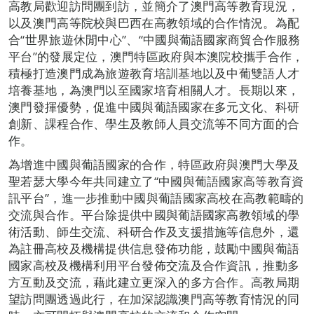
高教局歡迎訪問團到訪，並簡介了澳門高等教育現況，
以及澳門高等院校與巴西在高教領域的合作情況。為配
合“世界旅遊休閒中心”、“中國與葡語國家商貿合作服務
平台”的發展定位，澳門特區政府與本澳院校攜手合作，
積極打造澳門成為旅遊教育培訓基地以及中葡雙語人才
培養基地，為澳門以至國家培育相關人才。長期以來，
澳門發揮優勢，促進中國與葡語國家在多元文化、科研
創新、課程合作、學生及教師人員交流等不同方面的合
作。
為增進中國與葡語國家的合作，特區政府與澳門大學及
聖若瑟大學今年共同建立了“中國與葡語國家高等教育資
訊平台”，進一步推動中國與葡語國家高校在高教範疇的
交流與合作。平台除提供中國與葡語國家高教領域的學
術活動、師生交流、科研合作及支援措施等信息外，還
為註冊高校及機構提供信息發佈功能，鼓勵中國與葡語
國家高校及機構利用平台發佈交流及合作資訊，推動多
方互動及交流，藉此建立更深入的多方合作。高教局期
望訪問團透過此行，在加深認識澳門高等教育情況的同