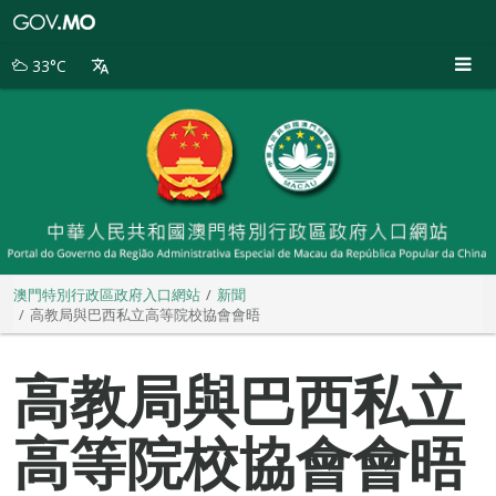
澳
門
特
33°C
別
行
政
區
政
府
入
口
網
站
澳門特別行政區政府入口網站
新聞
高教局與巴西私立高等院校協會會晤
高教局與巴西私立
高等院校協會會晤