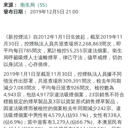
來源：
衛生局（SS）
發布日期：
2019年12月5日 21:00
《新控煙法》自2012年1月1日生效起，截至2019年11
月30日，控煙執法人員共巡查場所2,268,863間次，即
平均每日785間次，累計檢控55,255宗違法個案。衛生
局呼籲吸煙人士遠離煙草，律己守法，儘早戒煙，切勿
以身試法，心存僥倖。
2019年1月1日至截至11月30日，控煙執法人員據不同
情況作出部署，共巡查場所309,391間次，較去年同期
減少7,083間次，平均每日巡查926間次。檢控數為
4,943宗，包括4,917宗違法吸煙個案，23宗銷售不符合
標籤規定的煙草製品及3宗以貨架形式銷售煙草製品，
因違法吸煙而被檢控的個案較去年同期減少242宗。違
法吸煙個案中男性有4,579人(佔93.1%)，女性有338人
(佔6.9%)；當中遊客有3,279人(佔66.7%)、本澳居民有