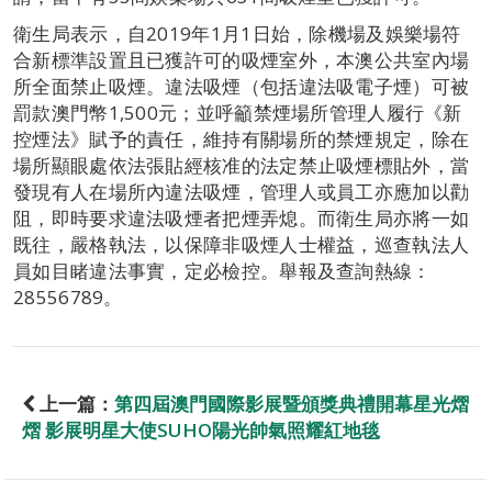
衛生局表示，自2019年1月1日始，除機場及娛樂場符
合新標準設置且已獲許可的吸煙室外，本澳公共室內場
所全面禁止吸煙。違法吸煙（包括違法吸電子煙）可被
罰款澳門幣1,500元；並呼籲禁煙場所管理人履行《新
控煙法》賦予的責任，維持有關場所的禁煙規定，除在
場所顯眼處依法張貼經核准的法定禁止吸煙標貼外，當
發現有人在場所內違法吸煙，管理人或員工亦應加以勸
阻，即時要求違法吸煙者把煙弄熄。而衛生局亦將一如
既往，嚴格執法，以保障非吸煙人士權益，巡查執法人
員如目睹違法事實，定必檢控。舉報及查詢熱線：
28556789。
上一篇：
第四屆澳門國際影展暨頒獎典禮開幕星光熠
熠 影展明星大使SUHO陽光帥氣照耀紅地毯