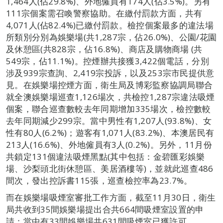
1,464人(佔29.8%)、外地僱員有174人(佔3.5%)。另有
111宗個案需召喚警察協助。在繳付罰款方面，共有
4,071人(佔82.4%)已繳付罰款。檢控個案最多的違法場
所類別分別為娛樂場(共1,287宗，佔26.0%)、公園/花園
及休憩區(共828宗，佔16.8%)、商店及購物商場 (共
549宗，佔11.1%)。控煙辦共接獲3,422個電話，分別
涉及939宗查詢、2,419宗投訴，以及253宗市民提供意
見。在娛樂場控煙方面，衛生局及博彩監察協調局聯合
就全澳娛樂場巡查1,126場次，共檢控1,287宗違法吸煙
個案，聯合巡查數較去年同期增加335場次，檢控數較
去年同期減少299宗。當中男性有1,207人(93.8%)、女
性有80人(6.2%)；遊客有1,071人(83.2%)、本澳居民有
213人(16.6%)、外地僱員有3人(0.2%)。另外，11月份
共鎖定131個違法吸煙黑點(其中包括：金碧匯彩娛樂
場、沙梨頭北街休憩區、美居酒樓等)，並就此巡查486
間次，發出控訴書115張，巡查檢控率為23.7%。
而在娛樂場吸煙室審批工作方面，截至11月30日，衛生
局共收到35間娛樂場提出合共664間吸煙室設置的申
請；當中有33間娛樂場共631間吸煙室已獲許可。