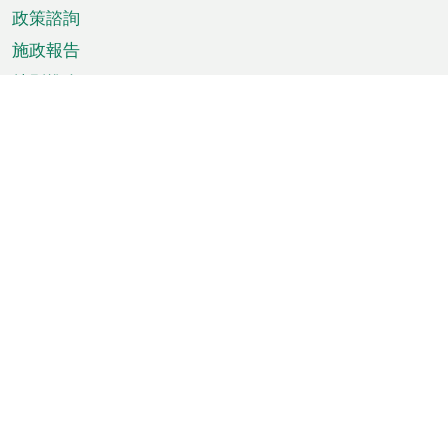
政策諮詢
施政報告
特別推介
澳門資訊
天氣
交通
公眾假期
文娛康體
城市資訊
澳門便覽
統計數字
公佈告示