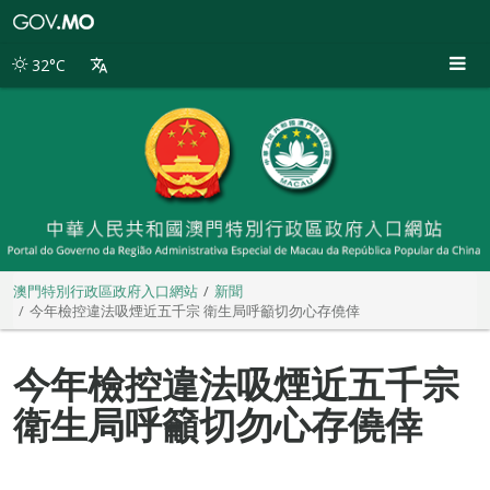
澳
門
特
32°C
別
行
政
區
政
府
入
口
網
站
澳門特別行政區政府入口網站
新聞
今年檢控違法吸煙近五千宗 衛生局呼籲切勿心存僥倖
今年檢控違法吸煙近五千宗
衛生局呼籲切勿心存僥倖