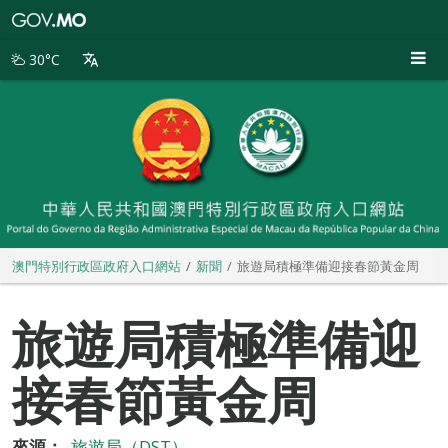
澳
門
特
30°C
別
行
政
區
政
府
入
口
網
站
澳門特別行政區政府入口網站
新聞
旅遊局積極準備迎接春節黃金周
旅遊局積極準備迎
接春節黃金周
來源：
旅遊局（DST）