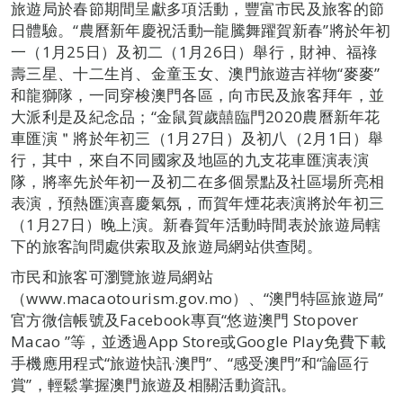
旅遊局於春節期間呈獻多項活動，豐富市民及旅客的節
日體驗。“農曆新年慶祝活動─龍騰舞躍賀新春”將於年初
一（1月25日）及初二（1月26日）舉行，財神、福祿
壽三星、十二生肖、金童玉女、澳門旅遊吉祥物“麥麥”
和龍獅隊，一同穿梭澳門各區，向市民及旅客拜年，並
大派利是及紀念品；“金鼠賀歲囍臨門2020農曆新年花
車匯演＂將於年初三（1月27日）及初八（2月1日）舉
行，其中，來自不同國家及地區的九支花車匯演表演
隊，將率先於年初一及初二在多個景點及社區場所亮相
表演，預熱匯演喜慶氣氛，而賀年煙花表演將於年初三
（1月27日）晚上演。新春賀年活動時間表於旅遊局轄
下的旅客詢問處供索取及旅遊局網站供查閱。
市民和旅客可瀏覽旅遊局網站
（www.macaotourism.gov.mo）、“澳門特區旅遊局”
官方微信帳號及Facebook專頁“悠遊澳門 Stopover
Macao ”等，並透過App Store或Google Play免費下載
手機應用程式“旅遊快訊‧澳門”、“感受澳門”和“論區行
賞”，輕鬆掌握澳門旅遊及相關活動資訊。