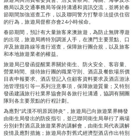
務局以及交通事務局等保持溝通和資訊交流，並將於春
節期間加強巡查工作，以及聯同警方打擊非法提供住宿
的行為，旅遊局督察亦會24小時候命。
春節期間，預計有大量旅客來澳旅遊，為防止無牌導遊
的出現，旅遊局將特別調派人手，在澳門主要景點、口
岸及旅遊路線等進行巡查，保障旅行團合規，以及旅客
和本地旅遊業者的權益。
旅遊局已發函提醒業界關於衛生、防火安全、客容量、
營業時間、接待旅行團的職業守則、酒店及餐飲場所價
目表申報要求、酒店登記入住顧客資料要求及酒店游泳
池管理指引等一系列注意事項，保障旅遊質量；又特別
發函建議旅行社業界協會與各旅行社溝通，協調有關團
隊到各主要景點的行程計劃。
為應對“武漢不明原因肺炎”，旅遊局已向旅遊業界轉發
由衛生局發出的防疫指引，並已聯同衛生局舉行了兩場
分別針對酒店及旅遊業界的講解會，由衛生局代表講解
疫情及應對措施；旅遊局亦對舊式經濟型酒店作出特別