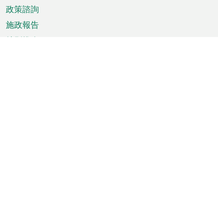
政策諮詢
施政報告
特別推介
澳門資訊
天氣
交通
公眾假期
文娛康體
城市資訊
澳門便覽
統計數字
公佈告示