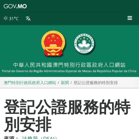
澳
門
特
31°C
別
行
政
區
政
府
入
口
網
站
澳門特別行政區政府入口網站
新聞
登記公證服務的特別安排
登記公證服務的特
別安排
來源：
法務局（DSAJ）