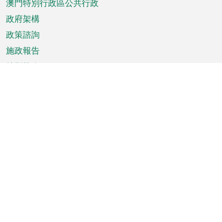
澳門特別行政區公共行政
政府架構
政策諮詢
施政報告
特別推介
澳門資訊
天氣
交通
公眾假期
文娛康體
城市資訊
澳門便覽
統計數字