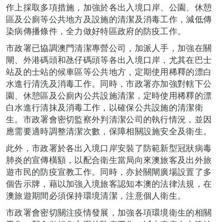
作上採取多項措施，加強於各出入境口岸、公園、休憩
區及公廁等公共地方及設施的清潔及消毒工作，減低傳
染病傳播條件，全力做好特區政府的防疫工作。
市政署已協調澳門清潔專營公司，加派人手，加強在關
閘、外港碼頭和氹仔碼頭等各出入境口岸，尤其在巴士
站及的士站的候車區等公共地方，定期使用稀釋的漂白
水進行清洗及消毒工作。同時，市政署亦加強對轄下公
園、休憩區及公廁內公共設施清潔，定時使用稀釋的漂
白水進行清抹及消毒工作，以確保公共設施的清潔衛
生。市政署會密切監察外判清潔公司的執行情況，並因
應需要適時調整清潔次數，保障相關設施安全及衛生。
此外，市政署於各出入境口岸安裝了防範新型冠狀病毒
肺炎的宣傳橫額，以配合衛生當局向來澳旅客及出外旅
遊市民的防疫宣教工作。同時，亦於關閘廣場設置了多
個告示牌，藉以加強入境旅客認知本澳的法律法規，在
澳旅遊期間必須保持環境清潔，注意個人衛生。
市政署會密切關注疫情發展，加強各項環境衛生的相關