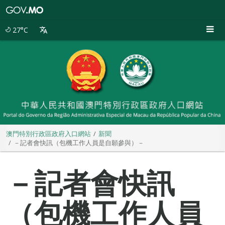
澳
門
特
27°C
別
行
政
區
政
府
入
口
網
站
澳門特別行政區政府入口網站
新聞
－記者會快訊（包機工作人員是自願參與）－
－記者會快訊
（包機工作人員