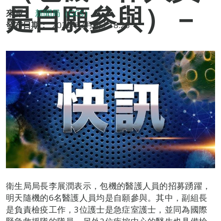
是自願參與）－
來源：
新聞局（GCS）
發布日期：
2020年3月6日 18:25
衛生局局長李展潤表示，包機的醫護人員的招募踴躍，
明天隨機的6名醫護人員均是自願參與。其中，副組長
是負責檢疫工作，3位護士是急症室護士，並同為國際