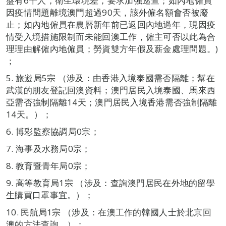
盤有6千人，衛生環境差，要求加強巡查；如內地僱員
因疫情問題離境澳門超過90天，該外僱名額會否被廢
止；如內地僱員在農曆新年前已返回內地過年，現因疫
情受入境措施限制而未能回澳工作，僱主可否以此為合
理理由解僱內地僱員；勞資雙方年假及薪金處理問題。)
；
5. 旅遊局5宗 （涉及：由香港入境泰國需否隔離；幫在
武漢的朋友登記回澳資料；澳門居民入境泰國、馬來西
亞需否強制隔離14天；澳門居民入境香港需否強制隔離
14天。）；
6. 博彩監察協調局0宗；
7. 海事及水務局0宗；
8. 教育暨青年局0宗；
9. 高等教育局1宗 （涉及：查詢澳門居民在外地的留學
生購買口罩事宜。）；
10. 民航局1宗 （涉及：在澳工作的韓國人士於北京回
澳的方法查詢。）；