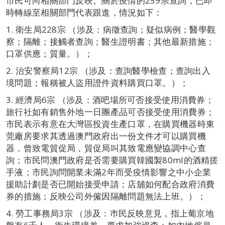
市民可向相關部門反映。關於疫情的259宗查詢，已即
時轉線至相關部門代表跟進，情況如下：
1. 衛生局228宗 （涉及：病徵查詢；疑似病例；醫學觀
察；隔離；接觸者查詢；醫生證明書；其他最新措施；
口罩供應；質量。）；
2. 治安警察局12宗 （涉及：查詢醫學檢查；查詢出入
境問題；報稱被人盜用證件資料購買口罩。）；
3. 經濟局6宗 （涉及：酒吧場所可否接受使用消費券；
旅行社如有銷售外地一日團產品可否接受使用消費券；
市民表示有意在大灣區投資生產口罩，在購買機器時東
莞廠房要求其透過澳門政府出一份文件才可以購買機
器，曾致電貿促局，貿促局叫其致電應變協調中心查
詢；市民問澳門政府是否需要購買韓國製80ml的酒精搓
手液；市民詢問開業未滿2年而受疫情影響之中小企業
援助計劃是否已開始接受申請；店舖如何配合政府消費
券的措施；反映公司外僱因隔離問題無法上班。）；
4. 勞工事務局3宗 （涉及：巿民反映意見，指上葡京地