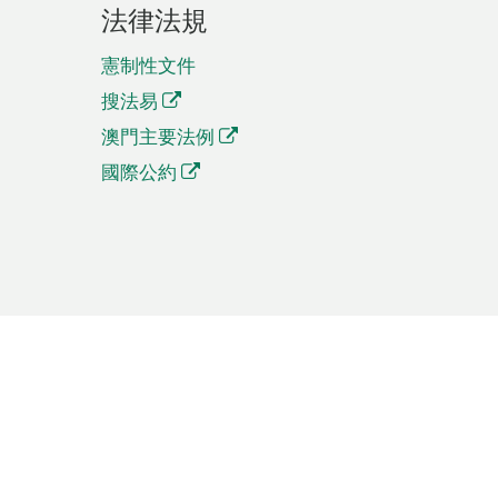
法律法規
憲制性文件
搜法易
澳門主要法例
國際公約