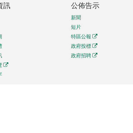
資訊
公佈告示
新聞
短片
期
特區公報
體
政府投標
訊
政府招聘
覽
字
及貿易
相關連結
資
手機應用程式目錄
貿會展
社交媒體目錄
商機和服務
專題網站目錄