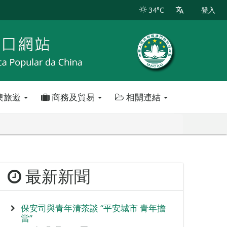
34°C
登入
澳旅遊
商務及貿易
相關連結
最新新聞
保安司與青年清茶談 “平安城市 青年擔
當”