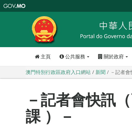
澳
門
特
別
行
政
區
政
府
入
口
網
站
主頁
公共服務
關於政府
澳門特別行政區政府入口網站
新聞
－記者會
－記者會快訊（
課 ）－