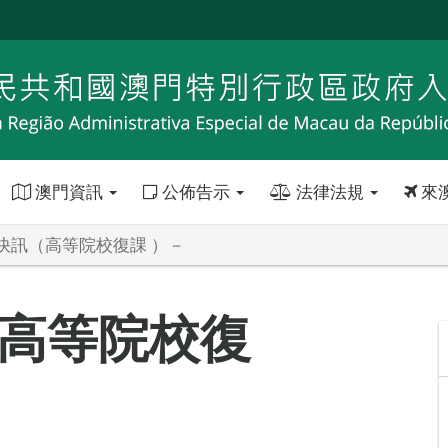
澳門資訊
公佈告示
法律法規
來
快訊（高等院校復課 ）－
高等院校復