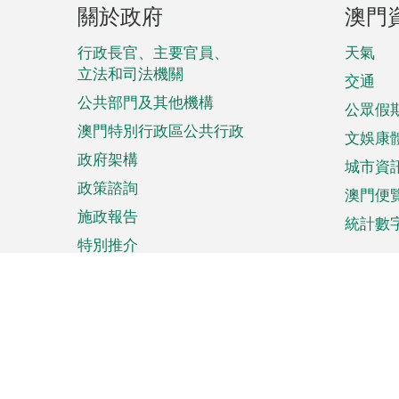
頁
關於政府
澳門
腳
菜
行政長官、主要官員、
天氣
立法和司法機關
單
交通
公共部門及其他機構
公眾假
澳門特別行政區公共行政
文娛康
政府架構
城市資
政策諮詢
澳門便
施政報告
統計數
特別推介
來澳旅遊
商務
計劃行程
貿易投
觀光
澳門經
娛樂消閒
中小企