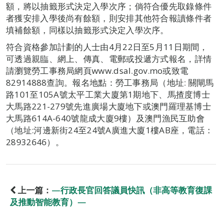
額，將以抽籤形式決定入學次序；倘符合優先取錄條件
者獲安排入學後尚有餘額，則安排其他符合報讀條件者
填補餘額，同樣以抽籤形式決定入學次序。
符合資格參加計劃的人士由4月22日至5月11日期間，
可透過親臨、網上、傳真、電郵或投遞方式報名，詳情
請瀏覽勞工事務局網頁www.dsal.gov.mo或致電
82914888查詢。報名地點：勞工事務局（地址: 關閘馬
路101至105A號太平工業大廈第1期地下、馬揸度博士
大馬路221-279號先進廣場大廈地下或澳門羅理基博士
大馬路614A-640號龍成大廈9樓）及澳門漁民互助會
（地址:河邊新街24至24號A廣進大廈1樓AB座，電話：
28932646）。
上一篇：
—行政長官回答議員快訊（非高等教育復課
及推動智能教育）—