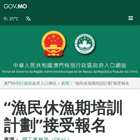
澳
門
特
35°C
別
行
政
區
政
府
入
口
網
站
澳門特別行政區政府入口網站
新聞
“漁民休漁期培訓計劃”接受報名
“漁民休漁期培訓
計劃”接受報名
來源：
勞工事務局（DSAL）