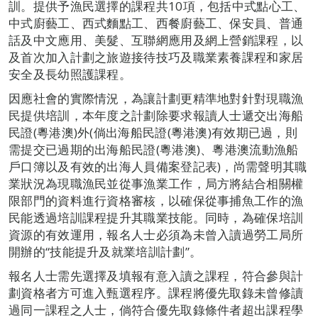
訓。提供予漁民選擇的課程共10項，包括中式點心工、
中式廚藝工、西式麵點工、西餐廚藝工、保安員、普通
話及中文應用、美髮、互聯網應用及網上營銷課程，以
及首次加入計劃之旅遊接待技巧及職業素養課程和家居
安全及長幼照護課程。
因應社會的實際情況，為讓計劃更精準地對針對現職漁
民提供培訓，本年度之計劃除要求報讀人士遞交出海船
民證(粵港澳)外(倘出海船民證(粵港澳)有效期已過，則
需提交已過期的出海船民證(粵港澳)、粵港澳流動漁船
戶口簿以及有效的出海人員備案登記表)，尚需聲明其職
業狀況為現職漁民並從事漁業工作，局方將結合相關權
限部門的資料進行資格審核，以確保從事捕魚工作的漁
民能透過培訓課程提升其職業技能。同時，為確保培訓
資源的有效運用，報名人士必須為未曾入讀過勞工局所
開辦的“技能提升及就業培訓計劃”。
報名人士需先選擇及填報有意入讀之課程，符合參與計
劃資格者方可進入甄選程序。課程將優先取錄未曾修讀
過同一課程之人士，倘符合優先取錄條件者超出課程學