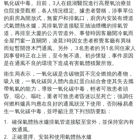
氧化碳中毒。目前，3人在鏡湖醫院進行高壓氧治療並
住院接受觀察，各人情況穩定。據患者聲稱，涉事單位
的廚房為開放式，無窗戶和排氣口，廚房內安裝有煙道
式氣體熱水爐，其排氣管道接駁至抽油煙機的排氣管
道，再排至大廈的公共管道外。事發時因客廳開冷氣而
全屋門窗一直關閉，凌晨3時因女患者察覺客廳有異味
而短暫開啓木門通風。另外， 3名患者的另1名同住家人
因事發時正在上班，至今無不適。初步懷疑，事件原因
是在通風不良的環境下造成有害氣體積聚所致。
衛生局表示，一氧化碳是含碳物質不完全燃燒的產物，
吸入後，一氧化碳與人體內血紅蛋白結合會使其失去攜
帶氧氣的能力，導致一氧化碳中毒，輕者可致患者頭
昏、噁心、嘔吐，重者可致患者昏迷以至死亡；強調任
何燃料爐具均應在良好的通風狀況下使用，否則極易產
生一氧化碳中毒，並呼籲注意下列預防要點：
確保氣體熱水爐排氣管道接駁至室外，並保持室內有
效通風。
正確選擇、安裝和使用氣體熱水爐