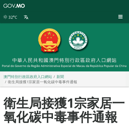
澳
門
特
32°C
別
行
政
區
政
府
入
口
網
站
澳門特別行政區政府入口網站
新聞
衛生局接獲1宗家居一氧化碳中毒事件通報
衛生局接獲1宗家居一
氧化碳中毒事件通報