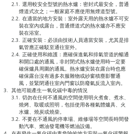
選用較安全型號的熱水爐：密封式最安全，普通
煙道式次之；一般家庭不應使用無煙道型號。
在適當的地方安裝：室外露天用的熱水爐不可安
裝在室內或露台，普通煙道式的熱水爐亦不應安
裝在浴室。
正確安裝：必須由技術人員適當安裝，尤其是排
氣管應正確駁至通往室外。
正確使用和維護：應確保進氣和排氣管道的暢通
和開口處的通風，非封閉式熱水爐使用時一定要
確保爐具周圍的通風。熱水爐安裝在露台時也應
確保露台沒有過多衣服雜物或紗窗積塵影響通
風，並緊閉通往室內門窗以防廢氣反流入室內。
其他可能產生一氧化碳中毒的情況
切勿在任何不通風的空間使用明火煮食、煮水、
燒烤、取暖或照明，包括使用各種氣體爐具、火
水爐、燒炭或燒柴。
不要在不通風的停車場、維修場等空間長時間發
動汽車、燃油發電機等燃油設備。
在有發生一氧化碳中毒危險的地方安裝一氧化碳警報