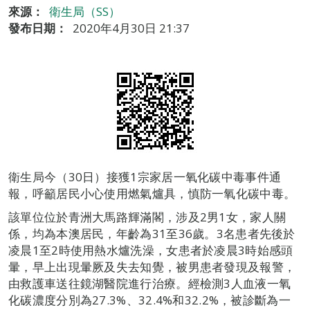
來源：
衛生局（SS）
發布日期：
2020年4月30日 21:37
衛生局今（30日）接獲1宗家居一氧化碳中毒事件通
報，呼籲居民小心使用燃氣爐具，慎防一氧化碳中毒。
該單位位於青洲大馬路輝滿閣，涉及2男1女，家人關
係，均為本澳居民，年齡為31至36歲。3名患者先後於
凌晨1至2時使用熱水爐洗澡，女患者於凌晨3時始感頭
暈，早上出現暈厥及失去知覺，被男患者發現及報警，
由救護車送往鏡湖醫院進行治療。經檢測3人血液一氧
化碳濃度分別為27.3%、32.4%和32.2%，被診斷為一