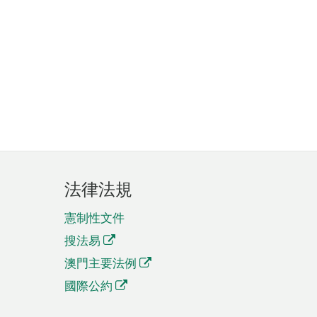
法律法規
憲制性文件
搜法易
澳門主要法例
國際公約