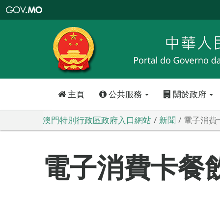
澳
門
特
別
行
政
區
政
府
入
口
網
站
主頁
公共服務
關於政府
澳門特別行政區政府入口網站
新聞
電子消費
電子消費卡餐