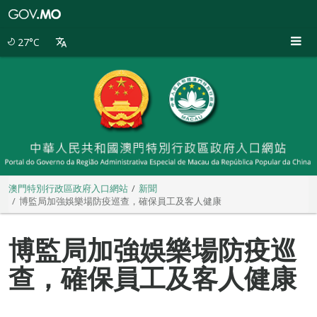
澳
門
特
27°C
別
行
政
區
政
府
入
口
網
站
澳門特別行政區政府入口網站
新聞
博監局加強娛樂場防疫巡查，確保員工及客人健康
博監局加強娛樂場防疫巡
查，確保員工及客人健康