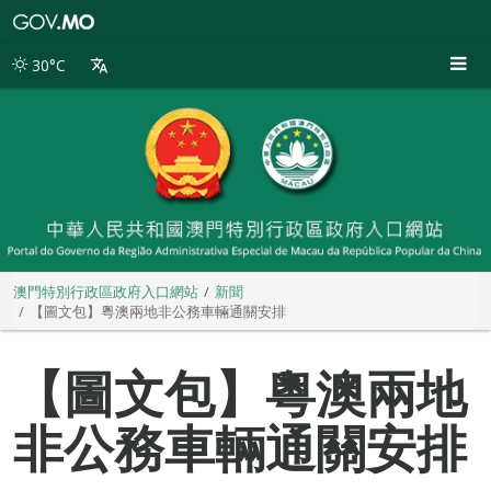
澳
門
特
30°C
別
行
政
區
政
府
入
口
網
站
澳門特別行政區政府入口網站
新聞
【圖文包】粵澳兩地非公務車輛通關安排
【圖文包】粵澳兩地
非公務車輛通關安排