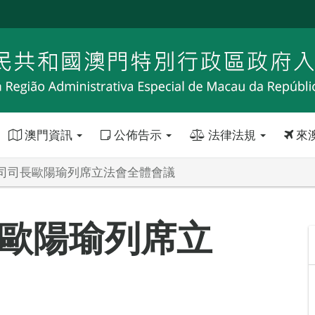
澳門資訊
公佈告示
法律法規
來
司司長歐陽瑜列席立法會全體會議
歐陽瑜列席立