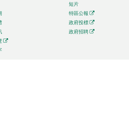
短片
期
特區公報
體
政府投標
訊
政府招聘
覽
字
及貿易
相關連結
資
手機應用程式目錄
貿會展
社交媒體目錄
商機和服務
專題網站目錄
訊
RSS訂閱目錄
權
表格下載