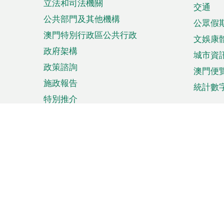
立法和司法機關
單
交通
公共部門及其他機構
公眾假
澳門特別行政區公共行政
文娛康
政府架構
城市資
政策諮詢
澳門便
施政報告
統計數
特別推介
來澳旅遊
商務
計劃行程
貿易投
觀光
澳門經
娛樂消閒
中小企
購物
市場資
節日盛事
知識產