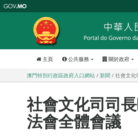
澳
門
特
別
行
政
區
政
府
入
口
網
站
主頁
公共服務
關於政府
澳門特別行政區政府入口網站
新聞
社會文化
社會文化司司長
法會全體會議