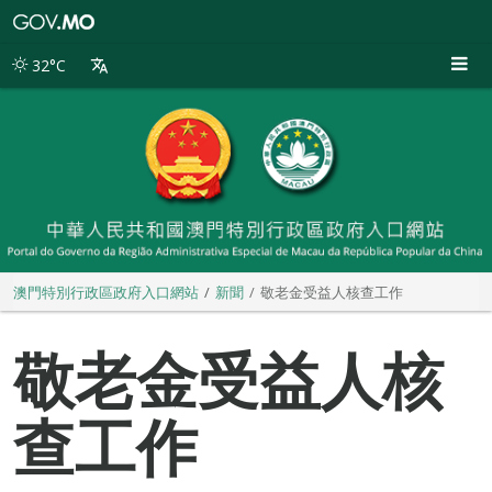
澳
門
特
32°C
別
行
政
區
政
府
入
口
網
站
澳門特別行政區政府入口網站
新聞
敬老金受益人核查工作
敬老金受益人核
查工作