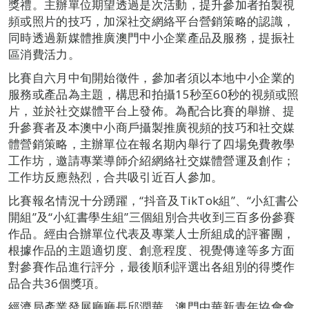
獎禮。主辦單位期望透過是次活動，提升參加者拍製視
頻或照片的技巧，加深社交網絡平台營銷策略的認識，
同時透過新媒體推廣澳門中小企業產品及服務，提振社
區消費活力。
比賽自六月中旬開始徵件，參加者須以本地中小企業的
服務或產品為主題，構思和拍攝15秒至60秒的視頻或照
片，並於社交媒體平台上發佈。為配合比賽的舉辦、提
升參賽者及本澳中小商戶攝製推廣視頻的技巧和社交媒
體營銷策略，主辦單位在報名期內舉行了四場免費教學
工作坊，邀請專業導師介紹網絡社交媒體營運及創作；
工作坊反應熱烈，合共吸引近百人參加。
比賽報名情況十分踴躍，“抖音及TikTok組”、“小紅書公
開組”及“小紅書學生組”三個組別合共收到三百多份參賽
作品。經由合辦單位代表及專業人士所組成的評審團，
根據作品的主題適切度、創意程度、視覺傳達等多方面
對參賽作品進行評分，最後順利評選出各組別的得獎作
品合共36個獎項。
經濟局產業發展廳廳長邱潤華、澳門中華新青年協會會