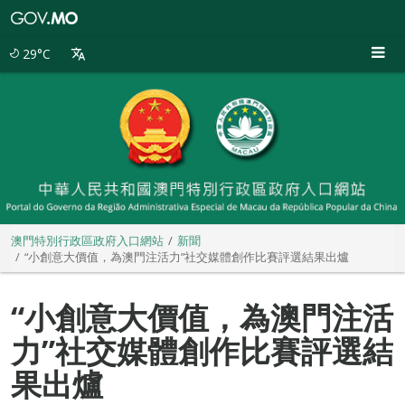
澳
門
特
29°C
別
行
政
區
政
府
入
口
網
站
澳門特別行政區政府入口網站
新聞
“小創意大價值，為澳門注活力”社交媒體創作比賽評選結果出爐
“小創意大價值，為澳門注活
力”社交媒體創作比賽評選結
果出爐