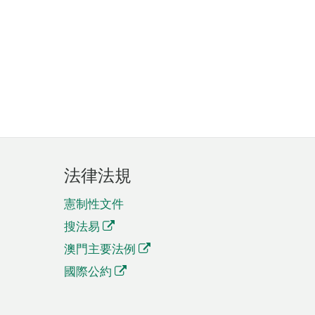
法律法規
憲制性文件
搜法易
澳門主要法例
國際公約