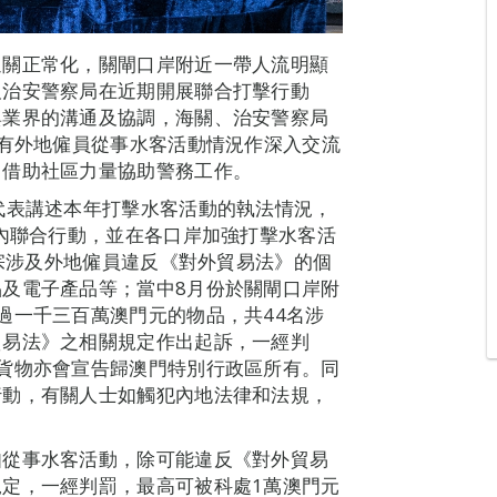
通關正常化，關閘口岸附近一帶人流明顯
及治安警察局在近期開展聯合打擊行動
與業界的溝通及協調，海關、治安警察局
就有外地僱員從事水客活動情況作深入交流
，借助社區力量協助警務工作。
代表講述本年打擊水客活動的執法情況，
市內聯合行動，並在各口岸加強打擊水客活
0宗涉及外地僱員違反《對外貿易法》的個
及電子產品等；當中8月份於關閘口岸附
過一千三百萬澳門元的物品，共44名涉
貿易法》之相關規定作出起訴，一經判
貨物亦會宣告歸澳門特別行政區所有。同
行動，有關人士如觸犯內地法律和法規，
如從事水客活動，除可能違反《對外貿易
定，一經判罰，最高可被科處1萬澳門元