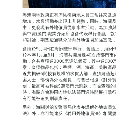
粵澳兩地政府正有序恢復兩地人員正常往來及
增加，水客活動亦出現上升趨勢，同時，海關
中，更發現有外地僱員從事水客活動。為加強
與中資(澳門)職業介紹所協會代表舉行會議，
和討論，期望透過職介所向外地僱員加強宣教
會議於9月4日在海關總部舉行，會議上，海關
於本年1月至8月，海關共開展逾40次跨部門
動，合共查獲逾3000宗違法個案，其中逾90
案，查獲物品包括：香煙、酒、海產、美妝產品
近共搗破6間較有規模的水貨店舖，查獲總值超
案人士，部份為外地僱員，海關已根據《對外
罰，最高可被科處5萬澳門元罰款，而被查獲的
時，海關亦會聯同內地執法部門適時開展打擊
有可能被追究刑事責任。
另外，海關與治安警察局代表亦講解外地僱員
法》外，亦可能違反《聘用外地僱員法》相關規