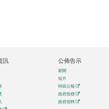
資訊
公佈告示
新聞
短片
期
特區公報
體
政府投標
訊
政府招聘