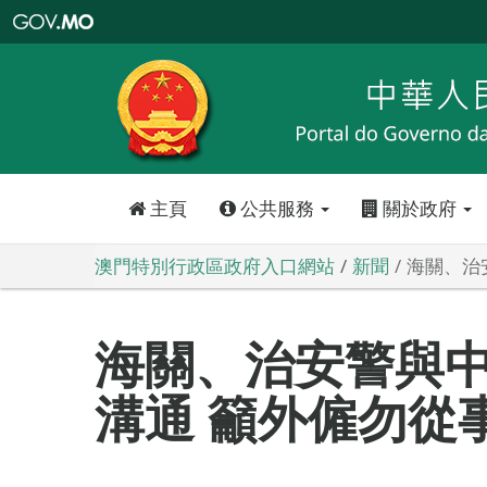
澳
門
特
別
行
政
區
政
府
入
口
網
站
主頁
公共服務
關於政府
澳門特別行政區政府入口網站
新聞
海關、治
海關、治安警與
溝通 籲外僱勿從