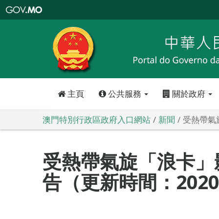
澳
門
特
別
行
政
區
政
府
入
口
網
站
主頁
公共服務
關於政府
澳門特別行政區政府入口網站
新聞
受熱帶氣旋
受熱帶氣旋「浪卡」
告（更新時間：2020-1