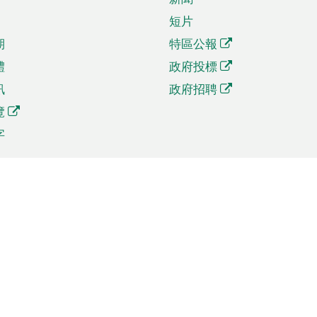
短片
期
特區公報
體
政府投標
訊
政府招聘
覽
字
及貿易
相關連結
資
手機應用程式目錄
貿會展
社交媒體目錄
商機和服務
專題網站目錄
訊
RSS訂閱目錄
權
表格下載