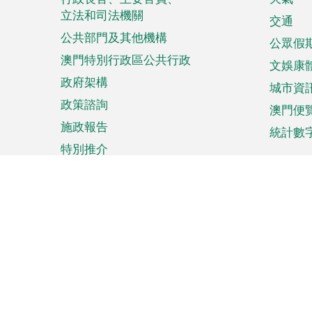
菜
立法和司法機關
單
交通
公共部門及其他機構
公眾假
澳門特別行政區公共行政
文娛康
政府架構
城市資
政策諮詢
澳門便
施政報告
統計數
特別推介
來澳旅遊
商務
計劃行程
貿易投
觀光
澳門經
娛樂消閒
中小企
購物
市場資
節日盛事
知識產