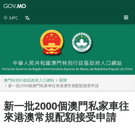
澳
門
特
34°C
別
行
政
區
政
府
入
口
網
站
澳門特別行政區政府入口網站
新聞
新一批2000個澳門私家車往來港澳常規配額接受申請
新一批2000個澳門私家車往
來港澳常規配額接受申請