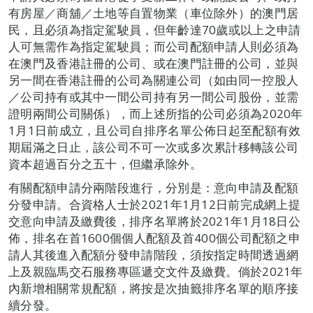
有房屋／商舖／土地等自置物業（車位除外）的澳門居
民，且必須為指定駕駛員，但年齡達70歲或以上之申請
人可無需作為指定駕駛員；而公司配額申請人則必須為
在澳門及香港註冊的公司、或在澳門註冊的公司，並與
另一間在香港註冊的公司為關連公司（如由同一控股人
／公司持有或其中一間公司持有另一間公司股份，並需
證明兩間公司關係），而上述所指的公司必須為2020年
1月1日前成立，且公司自排序名單公佈日起至配額有效
期屆滿之日止，該公司不可一次或多次累計移轉該公司
資本超過百分之五十，但繼承除外。
有關配額申請分兩階段進行，分別是：意向申請及配額
分發申請。合資格人士於2021年1月12日前完成網上提
交意向申請及繳費後，排序名單將於2021年1月18日公
佈，排名在首1600個個人配額及首400個公司配額之申
請人其後進入配額分發申請階段，須按指定時間透過網
上及親臨馬交石服務專區遞交文件及繳費。倘於2021年
內新增相關常規配額，將按是次抽籤排序名單的順序接
續分發。