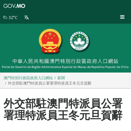
澳
門
特
32°C
別
行
政
區
政
府
入
口
網
站
澳門特別行政區政府入口網站
新聞
外交部駐澳門特派員公署署理特派員王冬元旦賀辭
外交部駐澳門特派員公署
署理特派員王冬元旦賀辭