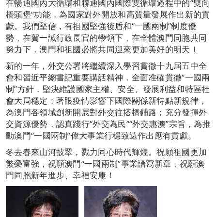
在暢通國內大循環和聯通國內國際雙循環過程中的“雙向
橋頭堡”功能，為國家對外開放和高質量發展作出新的貢
獻。我們堅信，有祖國堅強後盾和“一國兩制”制度優
勢，在賀一誠行政長官的帶領下，在全體澳門同胞共同
努力下，澳門和祖國必將共同迎來更加美好的明天！
新的一年，外交公署將繼續深入學習貫徹十九屆五中全
會和習近平總書記重要講話精神，全面准確貫徹“一國兩
制”方針，堅決維護國家主權、安全、發展利益和特區社
會大局穩定；著眼疫情影響下國際關係新特點新規律，
為澳門各領域創新開展對外交往搭橋鋪路；充分發揮外
交資源優勢，認真踐行“外交為民”“外交惠澳”宗旨，為推
動澳門“一國兩制”偉大事業行穩致遠作出應有貢獻。
冬去春來山河披翠，戮力同心時代輝煌。祝願祖國更加
繁榮富強，祝願澳門“一國兩制”事業譜寫新章，祝願澳
門同胞新年進步、幸福安康！