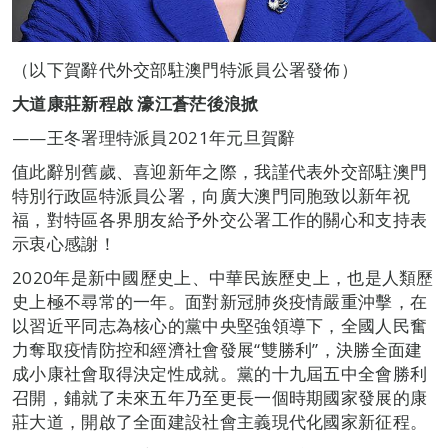
（以下賀辭代外交部駐澳門特派員公署發佈）
大道康莊新程啟 濠江蒼茫後浪掀
——王冬署理特派員2021年元旦賀辭
值此辭別舊歲、喜迎新年之際，我謹代表外交部駐澳門
特別行政區特派員公署，向廣大澳門同胞致以新年祝
福，對特區各界朋友給予外交公署工作的關心和支持表
示衷心感謝！
2020年是新中國歷史上、中華民族歷史上，也是人類歷
史上極不尋常的一年。面對新冠肺炎疫情嚴重沖擊，在
以習近平同志為核心的黨中央堅強領導下，全國人民奮
力奪取疫情防控和經濟社會發展“雙勝利”，決勝全面建
成小康社會取得決定性成就。黨的十九屆五中全會勝利
召開，鋪就了未來五年乃至更長一個時期國家發展的康
莊大道，開啟了全面建設社會主義現代化國家新征程。