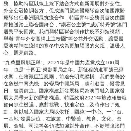
務，協助特區以線上線下結合方式創新開展對外交往。
外交公署協調各方，促成澳門應急醫療隊首次隨國家醫
療隊出征非洲開展抗疫合作，特區青年公務員首次由國
家推送踏上聯合國舞台，“鑽石公主號”“威斯特丹號”澳門
居民平安回家。我們與特區聯合制作抗疫系列短視頻，
舉辦“青年外交官網上進校園”等公共外交活動，讓愛國
愛澳精神在疫情的寒冬中成為更加耀眼的火炬，溫暖人
心，照亮前路。
“九萬里風鵬正舉”。2021年是中國共產黨成立100周
年，也是“十四五”規劃開局之年。新征程的進軍號已經
吹響，任務艱巨迎風雨，前途光明意縱橫。我們要善於
在危機中育先機、於變局中開新局，趨利避害，撥雲見
日，奮勇前進。國家構建新發展格局為澳門融入國家發
展大局帶來新的歷史機遇。特區政府2021年施政報告就
如何抓住機遇，應對挑戰，找准定位，及時作出了規
劃，將以融入國家大局以依托，圍繞“一中心、一平台、
一基地”發展定位，在旅遊、中醫藥、教育、文化、會
展、金融、司法等各領域加強對外合作，不斷增強澳門