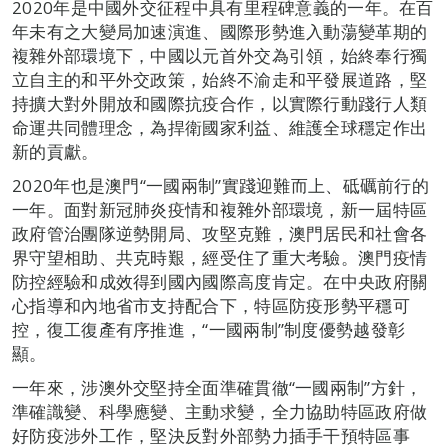
2020年是中國外交征程中具有里程碑意義的一年。在百
年未有之大變局加速演進、國際形勢進入動蕩變革期的
複雜外部環境下，中國以元首外交為引領，始終奉行獨
立自主的和平外交政策，始終不渝走和平發展道路，堅
持擴大對外開放和國際抗疫合作，以實際行動踐行人類
命運共同體理念，為捍衛國家利益、維護全球穩定作出
新的貢獻。
2020年也是澳門“一國兩制”實踐迎難而上、砥礪前行的
一年。面對新冠肺炎疫情和複雜外部環境，新一屆特區
政府管治團隊逆勢開局、攻堅克難，澳門居民和社會各
界守望相助、共克時艱，經受住了重大考驗。澳門疫情
防控經驗和成效得到國內國際高度肯定。在中央政府關
心指導和內地省市支持配合下，特區防疫形勢平穩可
控，復工復產有序推進，“一國兩制”制度優勢越發彰
顯。
一年來，涉澳外交堅持全面準確貫徹“一國兩制”方針，
準確識變、科學應變、主動求變，全力協助特區政府做
好防疫涉外工作，堅決反對外部勢力插手干預特區事