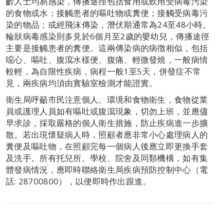
齡人士均易感染，傳播途徑包括食用或飲用受病毒污染
的食物或水；接觸患者的嘔吐物或糞便；接觸受病毒污
染的物品；或經飛沫傳染，潛伏期通常為24至48小時。
輪狀病毒感染則多見於6個月至2歲的嬰幼兒，傳播途徑
主要是接觸患者的糞便。這兩傳染病的病徴相似，包括
噁心、嘔吐、腹瀉水樣便、腹痛、輕微發燒，一般病情
較輕，為自限性疾病，病程一般1至5天，併發症不常
見，兩疾病均須由實驗室檢測才能證實。
衛生局呼籲市民注意個人、環境和食物衛生，食物從業
員或護理人員如有嘔吐或腹瀉現象，切勿上班，並應儘
早求診，採取嚴格的個人衛生措施，防止疾病進一步擴
散。若出現懷疑病人時，照顧者應非常小心處理病人的
糞便及嘔吐物，在照顧完每一個病人後應立即更換手套
及洗手。所有托兒所、學校、院舍及同類機構，如有集
體發病情況，應即時聯絡衛生局疾病預防控制中心（電
話: 28700800），以便即時作出跟進。