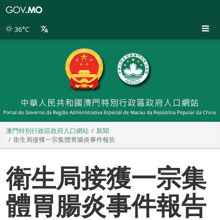
澳
門
特
36°C
別
行
政
區
政
府
入
口
網
站
澳門特別行政區政府入口網站
新聞
衛生局接獲一宗集體胃腸炎事件報告
衛生局接獲一宗集
體胃腸炎事件報告