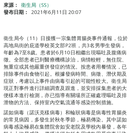
來源：
衛生局（SS）
發布日期：
2021年6月11日 20:07
衛生局今（11）日接獲一宗集體胃腸炎事件通報，位於
高地烏街的庇道學校英文部P2班，共3名男學生發病，
年齡為7至8歲。患者於6月10日相繼出現嘔吐及腹痛病
徵。全部患者已到醫療機構診治，病情較輕，無住院、
無重症或其他嚴重併發症的情況。按患者用餐情況，已
排除事件由食物引起。根據發病時間、病徵、潛伏期及
症狀，考慮以上事件由病毒引起的可能性較大。衛生局
現正對事件進行詳細調查及跟進，並安排採集患者的大
便樣本進行檢測，亦已指導有關場所正確處理嘔吐及排
泄物的方法、保持室內空氣流通等感染控制措施。
諾如病毒（諾沃克樣病毒）和輪狀病毒是病毒性胃腸炎
的常見病因，多發生於秋冬季節，極易傳染。其中諾如
病毒感染極易在集體院舍如安老院及學校內暴發，各年