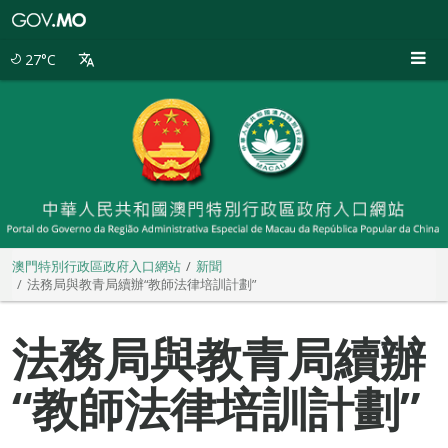
澳
門
特
27°C
別
行
政
區
政
府
入
口
網
站
澳門特別行政區政府入口網站
新聞
法務局與教青局續辦“教師法律培訓計劃”
法務局與教青局續辦
“教師法律培訓計劃”