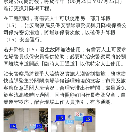
承建公司商討後，將於今年（06月25日至07月25日）
進行更換升降機工程。
在工程期間，有需要人士可以使用另一部升降機
（L5），治安警察局及保安部隊事務局與升降機保養公
司保持密切溝通，將增加保養次數，以確保升降機
（L5）安全運行。
若升降機（L5）發生故障無法使用，有需要人士可要求
在場警員或保安員提供協助；必要時治安警察局將於關
閘離境車道開設【臨時人工通道】以供特定人士使用。
治安警察局將視乎人流情況實施人潮管制措施，務求盡
快疏導聚集於關閘廣場等候辦理離境的旅客；市民及旅
客應留意通關人流情況，合理安排出行時間，盡量避免
於客流高峰時段過關。同時照顧好同行長者及兒童，自
覺遵守秩序，配合現場工作人員指引，有序通關。