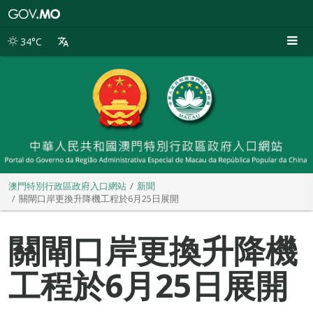
澳
門
特
34°C
別
行
政
區
政
府
入
口
網
站
澳門特別行政區政府入口網站
新聞
關閘口岸更換升降機工程於6月25日展開
關閘口岸更換升降機
工程於6月25日展開