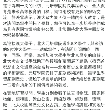
進行為期一周的回訪。元培學院院長李猛表示，全人教
育是未來高等教育的目標，期待兩校有更多的學術交
流。龔映雪表示，澳大致力於四位一體的全人教育，是
次訪問為學生開拓了視野，相信可以進一步培養他們成
為具有家國情懷的良好公民，非常期待北大學生回訪澳
大鄭裕彤書院。
為迎接澳大學子，北大元培學院選出8名學生，與來訪
的8位澳大學生一一結成學伴，在訪問期間同吃、同
住、同學、同樂。為增加澳大學生對北京歷史的瞭解，
北大考古文博學院助理教授張劍葳開展了題爲《擦亮首
都歷史文化遺產的金名片——北京歷史文化遺產概覽》
的學術講座。元培學院安排了篆刻藝術課程，讓學生學
習篆刻歷史，體驗了橡皮章的雕刻，他們紛紛對篆刻這
一古老而抽象的中國傳統藝術著迷。
在實地研習期間，學生分別參觀了故宮博物院、國家博
物館、頤和園、景山公園、南鑼鼓巷、鐘鼓樓、琉璃
廠、北大校園等歷史文化古蹟。通過學術講座和實地研