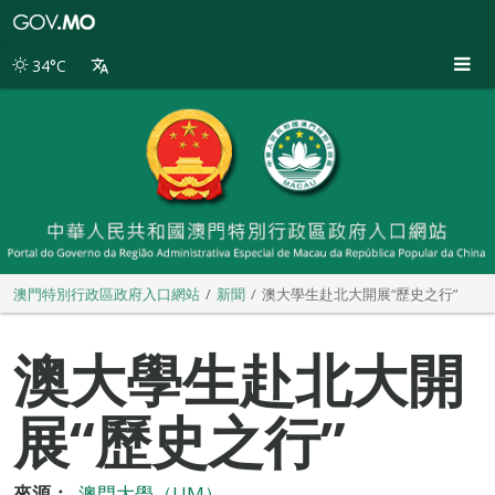
澳
門
特
34°C
別
行
政
區
政
府
入
口
網
站
澳門特別行政區政府入口網站
新聞
澳大學生赴北大開展“歷史之行”
澳大學生赴北大開
展“歷史之行”
來源：
澳門大學（UM）