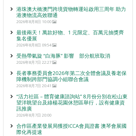
港珠澳大橋澳門跨境貨物轉運站啟用三周年 助力
港澳物流高效聯通
2026年8月8日 10:00
最後兩天！萬款好物、1 元限定、百萬元抽獎齊
集名優展
2026年8月8日 09:54
受熱帶氣旋 “白海豚” 影響 部分航班取消
2026年8月7日 22:27
長者事務委員會2026年第二次全體會議及養老保
障機制跨部門協調小組聯合會議
2026年8月7日 20:41
“活力社區 – 體育健康諮詢站” 8月份分別在松山東
望洋眺望台及綠楊花園休憩區舉行，設有健康資
訊推廣
2026年8月7日 20:00
合作區產業發展局獲授ICCA會員證書 澳琴會展國
際化再提速