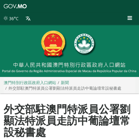
澳
門
特
36°C
別
行
政
區
政
府
入
口
網
站
澳門特別行政區政府入口網站
新聞
外交部駐澳門特派員公署劉顯法特派員走訪中葡論壇常設秘書處
外交部駐澳門特派員公署劉
顯法特派員走訪中葡論壇常
設秘書處