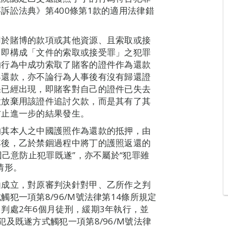
訴訟法典》第400條第1款的適用法律錯
用於賭博的款項或其他資源、且索取或接
，即構成「文件的索取或接受罪」之犯罪
的行為中成功索取了賭客的證件作為還款
客還款，亦不論行為人事後有沒有歸還證
果已經出現，即賭客對自己的證件已失去
意放棄用該證件追討欠款，而是其有了其
防止進一步的結果發生。
的其本人之中國護照作為還款的抵押，由
其後，乙於禁錮過程中將丁的護照返還的
因己意防止犯罪既遂”，亦不屬於“犯罪雖
情形。
由成立，對原審判決針對甲、乙所作之判
犯一項第8/96/M號法律第14條所規定
判處2年6個月徒刑，緩期3年執行，並
及既遂方式觸犯一項第8/96/M號法律