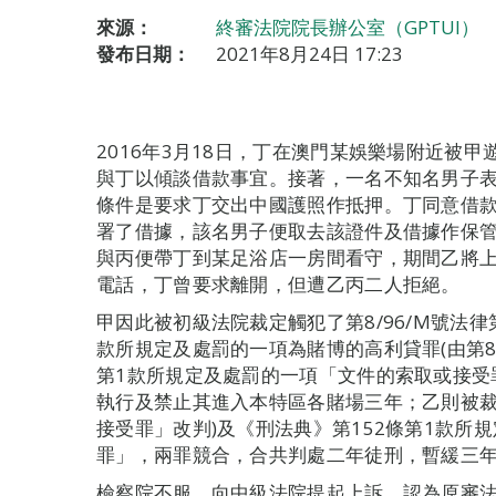
來源：
終審法院院長辦公室（GPTUI）
發布日期：
2021年8月24日 17:23
2016年3月18日，丁在澳門某娛樂場附近被
與丁以傾談借款事宜。接著，一名不知名男子
條件是要求丁交出中國護照作抵押。丁同意借
署了借據，該名男子便取去該證件及借據作保管
與丙便帶丁到某足浴店一房間看守，期間乙將
電話，丁曾要求離開，但遭乙丙二人拒絕。
甲因此被初級法院裁定觸犯了第8/96/M號法律
款所規定及處罰的一項為賭博的高利貸罪(由第8/
第1款所規定及處罰的一項「文件的索取或接受
執行及禁止其進入本特區各賭場三年；乙則被裁
接受罪」改判)及《刑法典》第152條第1款所
罪」，兩罪競合，合共判處二年徒刑，暫緩三
檢察院不服，向中級法院提起上訴。認為原審