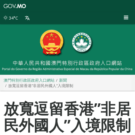
澳
門
特
34°C
別
行
政
區
政
府
入
口
網
站
澳門特別行政區政府入口網站
新聞
放寬逗留香港”非居民外國人”入境限制
放寬逗留香港”非居
民外國人”入境限制