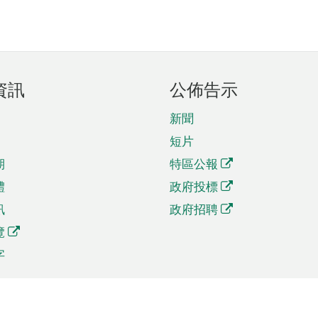
資訊
公佈告示
新聞
短片
期
特區公報
體
政府投標
訊
政府招聘
覽
字
及貿易
相關連結