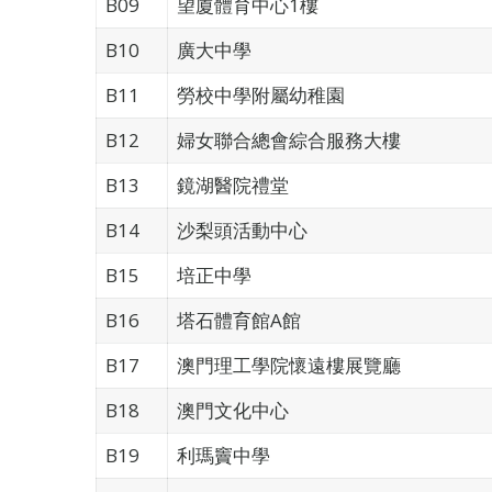
B09
望廈體育中心1樓
B10
廣大中學
B11
勞校中學附屬幼稚園
B12
婦女聯合總會綜合服務大樓
B13
鏡湖醫院禮堂
B14
沙梨頭活動中心
B15
培正中學
B16
塔石體育館A館
B17
澳門理工學院懷遠樓展覽廳
B18
澳門文化中心
B19
利瑪竇中學