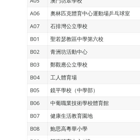
A05
澳門坊眾學校
A06
奧林匹克體育中心運動場乒乓球室
A07
石排灣公立學校
B01
聖若瑟教區中學第六校
B02
青洲坊活動中心
B03
鄭觀應公立學校
B04
工人體育場
B05
鏡平學校（中學部）
B06
中葡職業技術學校體育館
B07
健康生活教育園地
B08
鮑思高粵華小學