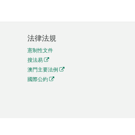
法律法規
憲制性文件
搜法易
澳門主要法例
國際公約