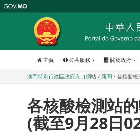
澳
門
特
別
行
政
區
政
府
入
口
網
站
主頁
公共服務
關於政府
澳門特別行政區政府入口網站
新聞
各核酸檢測
各核酸檢測站的
(截至9月28日0