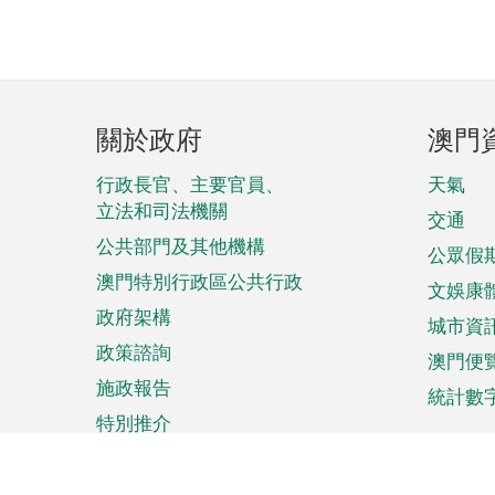
頁
關於政府
澳門
腳
菜
行政長官、主要官員、
天氣
立法和司法機關
單
交通
公共部門及其他機構
公眾假
澳門特別行政區公共行政
文娛康
政府架構
城市資
政策諮詢
澳門便
施政報告
統計數
特別推介
來澳旅遊
商務